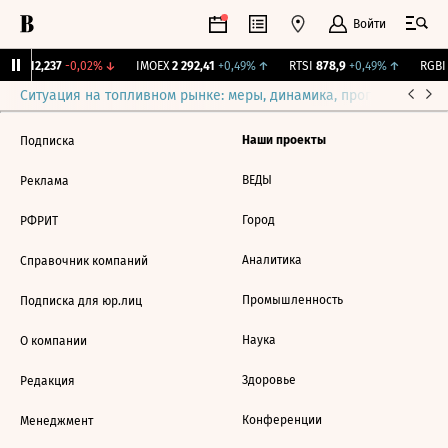
Войти
ирж.
12,237
-0,02%
↓
IMOEX
2 292,41
+0,49%
↑
RTSI
878,9
+0,49%
↑
RGBI
Ситуация на топливном рынке: меры, динамика, прогнозы
Выб
Наши проекты
Подписка
ВЕДЫ
Реклама
Город
РФРИТ
Аналитика
Справочник компаний
Промышленность
Подписка для юр.лиц
Наука
О компании
Здоровье
Редакция
Конференции
Менеджмент