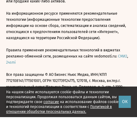
или продаже каких-либо активов.
На информационном ресурсе применяются рекомендательные
технологии (информационные технологии предоставления
информации на основе сбора, систематизации и анализа сведений,
относящихся к предпочтениям пользователей сети «Интернет»,
находящихся на территории Российской Федерации).
Правила применения рекомендательных технологий в виджетах
рекламно-обменной сети, размещенных на сайте vedomosti.ru:
СМИ2
,
24smi
Все права защищены © АО Бизнес Ньюс Медиа, ИНН/КПП
7712108141/771501001, ОГРН 1027739124775, 127018, г. Москва, вн.тер.г.
муниципальный округ Марьина Роща, ул. Полковая, д. 3, стр. 1 1999—
На нашем сайте используются cookie-файлы и технологии
2026
персонализации. Продолжая пользоваться данным сайтом, вы
ОК
подтверждаете свое
согласие
на использование файлов cookie
и технологий персонализации в соответствии с
Политикой в
отношении обработки персональных данных.