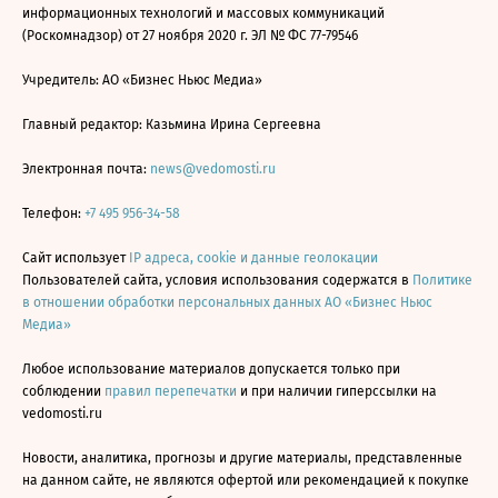
информационных технологий и массовых коммуникаций
(Роскомнадзор) от 27 ноября 2020 г. ЭЛ № ФС 77-79546
Учредитель: АО «Бизнес Ньюс Медиа»
Главный редактор: Казьмина Ирина Сергеевна
Электронная почта:
news@vedomosti.ru
Телефон:
+7 495 956-34-58
Сайт использует
IP адреса, cookie и данные геолокации
Пользователей сайта, условия использования содержатся в
Политике
в отношении обработки персональных данных АО «Бизнес Ньюс
Медиа»
Любое использование материалов допускается только при
соблюдении
правил перепечатки
и при наличии гиперссылки на
vedomosti.ru
Новости, аналитика, прогнозы и другие материалы, представленные
на данном сайте, не являются офертой или рекомендацией к покупке