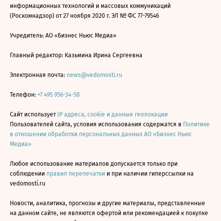
информационных технологий и массовых коммуникаций
(Роскомнадзор) от 27 ноября 2020 г. ЭЛ № ФС 77-79546
Учредитель: АО «Бизнес Ньюс Медиа»
Главный редактор: Казьмина Ирина Сергеевна
Электронная почта:
news@vedomosti.ru
Телефон:
+7 495 956-34-58
Сайт использует
IP адреса, cookie и данные геолокации
Пользователей сайта, условия использования содержатся в
Политике
в отношении обработки персональных данных АО «Бизнес Ньюс
Медиа»
Любое использование материалов допускается только при
соблюдении
правил перепечатки
и при наличии гиперссылки на
vedomosti.ru
Новости, аналитика, прогнозы и другие материалы, представленные
на данном сайте, не являются офертой или рекомендацией к покупке