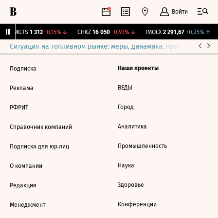
Войти
↑
MGTS
1 312
-0,15%
↓
CHKZ
16 050
-0,93%
↓
IMOEX
2 291,67
+0,25%
↑
Ситуация на топливном рынке: меры, динамика, прогнозы
Выб
Наши проекты
Подписка
ВЕДЫ
Реклама
Город
РФРИТ
Аналитика
Справочник компаний
Промышленность
Подписка для юр.лиц
Наука
О компании
Здоровье
Редакция
Конференции
Менеджмент