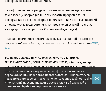
или продаже каких-либо активов.
На информационном ресурсе применяются рекомендательные
технологии (информационные технологии предоставления
информации на основе сбора, систематизации и анализа сведений,
относящихся к предпочтениям пользователей сети «Интернет»,
находящихся на территории Российской Федерации).
Правила применения рекомендательных технологий в виджетах
рекламно-обменной сети, размещенных на сайте vedomosti.ru:
СМИ2
,
24smi
Все права защищены © АО Бизнес Ньюс Медиа, ИНН/КПП
7712108141/771501001, ОГРН 1027739124775, 127018, г. Москва, вн.тер.г.
муниципальный округ Марьина Роща, ул. Полковая, д. 3, стр. 1 1999—
На нашем сайте используются cookie-файлы и технологии
2026
персонализации. Продолжая пользоваться данным сайтом, вы
ОК
подтверждаете свое
согласие
на использование файлов cookie
и технологий персонализации в соответствии с
Политикой в
отношении обработки персональных данных.