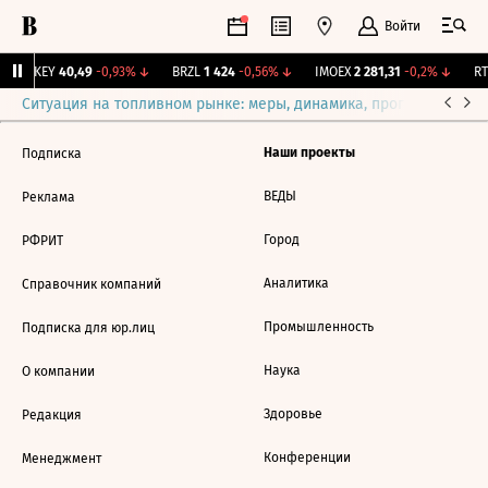
Войти
OKEY
40,49
-0,93%
↓
BRZL
1 424
-0,56%
↓
IMOEX
2 281,31
-0,2%
↓
RTS
Ситуация на топливном рынке: меры, динамика, прогнозы
Выб
Наши проекты
Подписка
ВЕДЫ
Реклама
Город
РФРИТ
Аналитика
Справочник компаний
Промышленность
Подписка для юр.лиц
Наука
О компании
Здоровье
Редакция
Конференции
Менеджмент