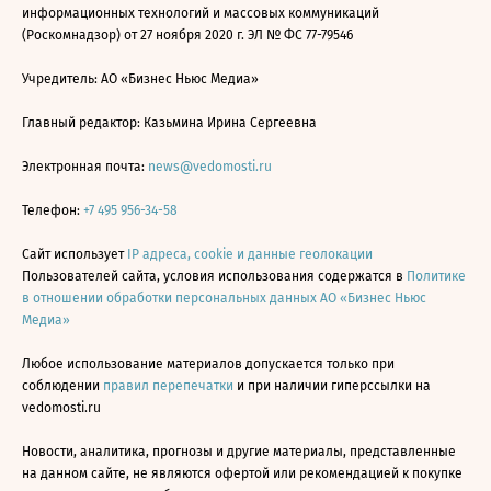
информационных технологий и массовых коммуникаций
(Роскомнадзор) от 27 ноября 2020 г. ЭЛ № ФС 77-79546
Учредитель: АО «Бизнес Ньюс Медиа»
Главный редактор: Казьмина Ирина Сергеевна
Электронная почта:
news@vedomosti.ru
Телефон:
+7 495 956-34-58
Сайт использует
IP адреса, cookie и данные геолокации
Пользователей сайта, условия использования содержатся в
Политике
в отношении обработки персональных данных АО «Бизнес Ньюс
Медиа»
Любое использование материалов допускается только при
соблюдении
правил перепечатки
и при наличии гиперссылки на
vedomosti.ru
Новости, аналитика, прогнозы и другие материалы, представленные
на данном сайте, не являются офертой или рекомендацией к покупке