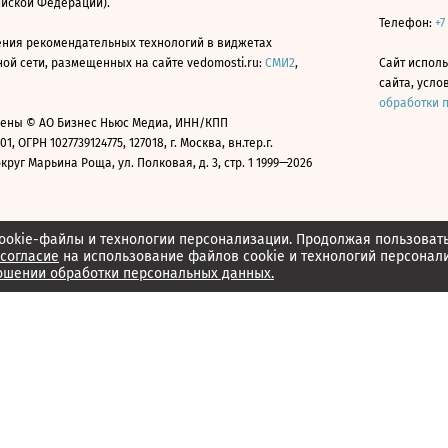
ийской Федерации).
Телефон:
+7
ния рекомендательных технологий в виджетах
й сети, размещенных на сайте vedomosti.ru:
СМИ2
,
Сайт испол
сайта, усл
обработки 
ены © АО Бизнес Ньюс Медиа, ИНН/КПП
01, ОГРН 1027739124775, 127018, г. Москва, вн.тер.г.
уг Марьина Роща, ул. Полковая, д. 3, стр. 1 1999—2026
ookie-файлы и технологии персонализации. Продолжая пользоват
согласие
на использование файлов cookie и технологий персонал
ошении обработки персональных данных.