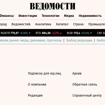
Финансы
Инвестиции
Технологии
Медиа
Недвижимость
ород
Ведомости&
Аналитика
Капитал
Страна
Промышле
а
Финансы
Инвестиции
Технологии
Медиа
Недвижимос
RGBITR
776,97
+0,16%
↑
RTSI
884,56
-1,27%
↓
RGBI
115,4
+0,14%
↑
CNY Би
ивном рынке: меры, динамика, прогнозы
Выбор редакции
Выбо
Подписка для юр.лиц
Архив
О компании
Обратная связь
Редакция
Справочный центр