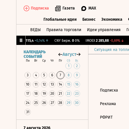
Подписка
Газета
MAX
Глобальные идеи
Бизнес
Экономика
ВЕДЫ
Правила торговли
Идеи управления
Г
Глобальные идеи
Бизнес
Экономик
,27%
↓
RGBI
115,4
+0,14%
↑
CNY Бирж.
0
0%
IMOEX
2 285,88
-0,69%
↓
Ситуация на топл
КАЛЕНДАРЬ
Август
СОБЫТИЙ
Пн
Вт
Ср
Чт
Пт
Сб
Вс
1
2
3
4
5
6
7
8
9
10
11
12
13
14
15
16
Подписка
17
18
19
20
21
22
23
24
25
26
27
28
29
30
Реклама
31
РФРИТ
7 августа 2026