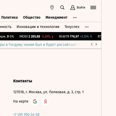
Войти
Политика
Общество
Менеджмент
нность
Инновации и технологии
Техуспех
ть
Политика
Общество
Менеджмент
рж.
0
0%
IMOEX
2 285,88
-0,69%
↓
RGBITR
776,97
+0,16%
↑
RTSI
884,56
-1
ры в Госдуму: каким был и будет российский парламент
Война н
Контакты
127018, г. Москва, ул. Полковая, д. 3, стр. 1
На карте
+7 495 956-34-58