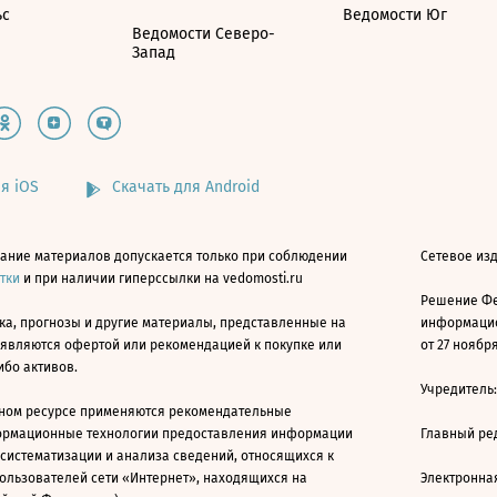
ьс
Ведомости Юг
Ведомости Северо-
Запад
я iOS
Скачать для Android
ание материалов допускается только при соблюдении
Сетевое изд
атки
и при наличии гиперссылки на vedomosti.ru
Решение Фе
ка, прогнозы и другие материалы, представленные на
информацио
 являются офертой или рекомендацией к покупке или
от 27 ноября
ибо активов.
Учредитель
ном ресурсе применяются рекомендательные
ормационные технологии предоставления информации
Главный ре
 систематизации и анализа сведений, относящихся к
ользователей сети «Интернет», находящихся на
Электронна