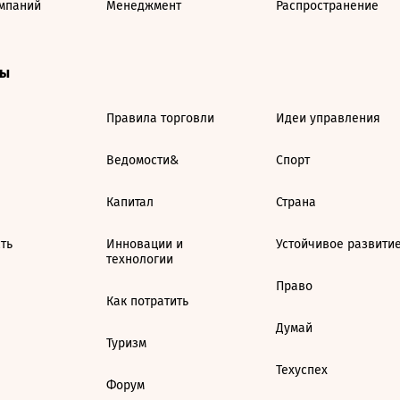
мпаний
Менеджмент
Распространение
ты
Правила торговли
Идеи управления
Ведомости&
Спорт
Капитал
Страна
ть
Инновации и
Устойчивое развити
технологии
Право
Как потратить
Думай
Туризм
Техуспех
Форум