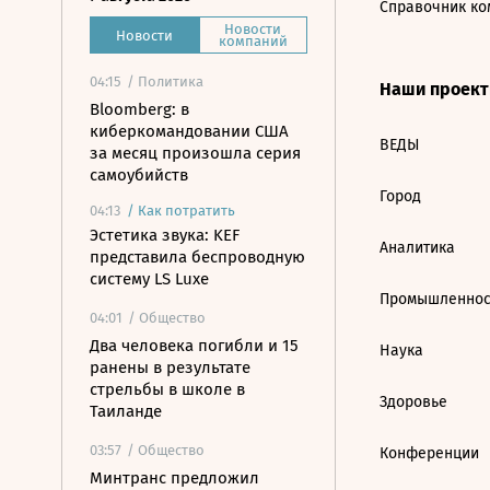
Справочник ко
Новости
Новости
компаний
04:15
/ Политика
Наши проек
Bloomberg: в
киберкомандовании США
ВЕДЫ
за месяц произошла серия
самоубийств
Город
04:13
/
Как потратить
Эстетика звука: KEF
Аналитика
представила беспроводную
систему LS Luxe
Промышленнос
04:01
/ Общество
Два человека погибли и 15
Наука
ранены в результате
стрельбы в школе в
Здоровье
Таиланде
03:57
/ Общество
Конференции
Минтранс предложил