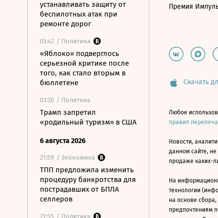
устанавливать защиту от
Премия Импул
беспилотных атак при
ремонте дорог
03:42
/ Политика
«Яблоко» подверглось
серьезной критике после
того, как стало вторым в
Скачать дл
бюллетене
03:20
/ Политика
Трамп запретил
Любое использов
«родильный туризм» в США
правил перепеч
6 августа 2026
Новости, аналити
данном сайте, не
21:59
/ Экономика
продаже каких-л
ТПП предложила изменить
процедуру банкротства для
На информацион
пострадавших от БПЛА
технологии (инф
селлеров
на основе сбора,
предпочтениям п
21:55
/ Политика