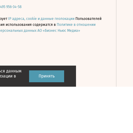
 495 956-34-58
ьзует
IP адреса, cookie и данные геолокации
Пользователей
овия использования содержатся в
Политике в отношении
персональных данных АО «Бизнес Ньюс Медиа»
ься данным
Принять
изации в