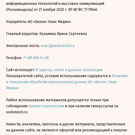
информационных технологий и массовых коммуникаций
(Роскомнадзор) от 27 ноября 2020 г. ЭЛ № ФС 77-79546
Учредитель: АО «Бизнес Ньюс Медиа»
Главный редактор: Казьмина Ирина Сергеевна
Электронная почта:
news@vedomosti.ru
Телефон:
+7 495 956-34-58
Сайт использует
IP адреса, cookie и данные геолокации
Пользователей сайта, условия использования содержатся в
Политике
в отношении обработки персональных данных АО «Бизнес Ньюс
Медиа»
Любое использование материалов допускается только при
соблюдении
правил перепечатки
и при наличии гиперссылки на
vedomosti.ru
Новости, аналитика, прогнозы и другие материалы, представленные
на данном сайте, не являются офертой или рекомендацией к покупке