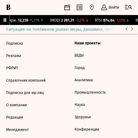
Войти
NY Бирж.
12,239
+1,31%
↑
IMOEX
2 281,31
-0,2%
↓
RTSI
874,64
-1,12%
↓
RG
Ситуация на топливном рынке: меры, динамика, прогнозы
Выб
Наши проекты
Подписка
ВЕДЫ
Реклама
Город
РФРИТ
Аналитика
Справочник компаний
Промышленность
Подписка для юр.лиц
Наука
О компании
Здоровье
Редакция
Конференции
Менеджмент