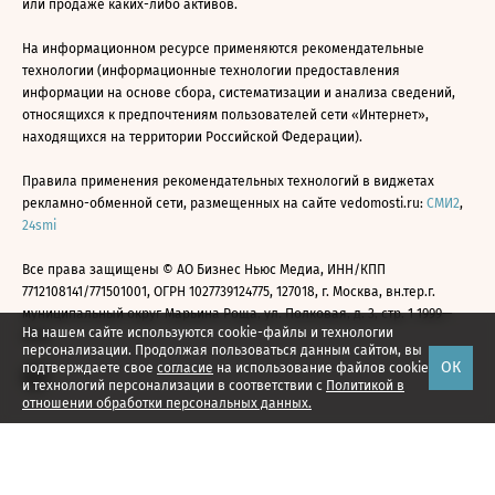
или продаже каких-либо активов.
На информационном ресурсе применяются рекомендательные
технологии (информационные технологии предоставления
информации на основе сбора, систематизации и анализа сведений,
относящихся к предпочтениям пользователей сети «Интернет»,
находящихся на территории Российской Федерации).
Правила применения рекомендательных технологий в виджетах
рекламно-обменной сети, размещенных на сайте vedomosti.ru:
СМИ2
,
24smi
Все права защищены © АО Бизнес Ньюс Медиа, ИНН/КПП
7712108141/771501001, ОГРН 1027739124775, 127018, г. Москва, вн.тер.г.
муниципальный округ Марьина Роща, ул. Полковая, д. 3, стр. 1 1999—
На нашем сайте используются cookie-файлы и технологии
2026
персонализации. Продолжая пользоваться данным сайтом, вы
ОК
подтверждаете свое
согласие
на использование файлов cookie
и технологий персонализации в соответствии с
Политикой в
отношении обработки персональных данных.