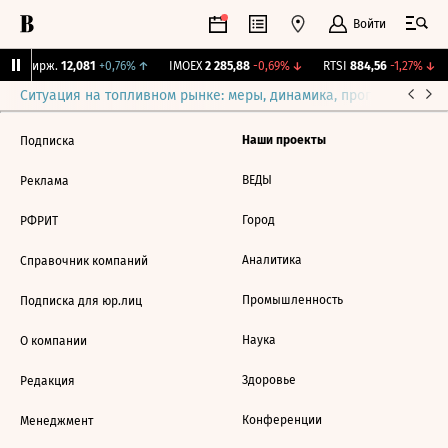
Войти
CNY Бирж.
12,081
+0,76%
↑
IMOEX
2 285,88
-0,69%
↓
RTSI
884,56
-1,27%
↓
Ситуация на топливном рынке: меры, динамика, прогнозы
Выб
Наши проекты
Подписка
ВЕДЫ
Реклама
Город
РФРИТ
Аналитика
Справочник компаний
Промышленность
Подписка для юр.лиц
Наука
О компании
Здоровье
Редакция
Конференции
Менеджмент