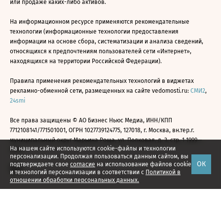
или продаже каких-либо активов.
На информационном ресурсе применяются рекомендательные
технологии (информационные технологии предоставления
информации на основе сбора, систематизации и анализа сведений,
относящихся к предпочтениям пользователей сети «Интернет»,
находящихся на территории Российской Федерации).
Правила применения рекомендательных технологий в виджетах
рекламно-обменной сети, размещенных на сайте vedomosti.ru:
СМИ2
,
24smi
Все права защищены © АО Бизнес Ньюс Медиа, ИНН/КПП
7712108141/771501001, ОГРН 1027739124775, 127018, г. Москва, вн.тер.г.
муниципальный округ Марьина Роща, ул. Полковая, д. 3, стр. 1 1999—
На нашем сайте используются cookie-файлы и технологии
2026
персонализации. Продолжая пользоваться данным сайтом, вы
ОК
подтверждаете свое
согласие
на использование файлов cookie
и технологий персонализации в соответствии с
Политикой в
отношении обработки персональных данных.