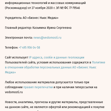
информационных технологий и массовых коммуникаций
(Роскомнадзор) от 27 ноября 2020 г. ЭЛ № ФС 77-79546
Учредитель: АО «Бизнес Ньюс Медиа»
Главный редактор: Казьмина Ирина Сергеевна
Электронная почта:
news@vedomosti.ru
Телефон:
+7 495 956-34-58
Сайт использует
IP адреса, cookie и данные геолокации
Пользователей сайта, условия использования содержатся в
Политике
в отношении обработки персональных данных АО «Бизнес Ньюс
Медиа»
Любое использование материалов допускается только при
соблюдении
правил перепечатки
и при наличии гиперссылки на
vedomosti.ru
Новости, аналитика, прогнозы и другие материалы, представленные
на данном сайте, не являются офертой или рекомендацией к покупке