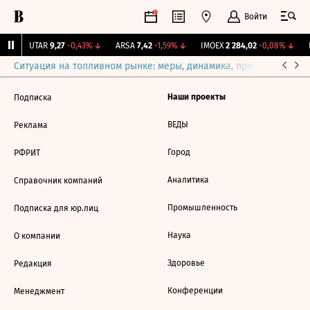
Войти
%
↑
UTAR
9,27
-0,43%
↓
ARSA
7,42
-1,59%
↓
IMOEX
2 284,02
-0,08%
↓
Ситуация на топливном рынке: меры, динамика, прогнозы
Выб
Наши проекты
Подписка
ВЕДЫ
Реклама
Город
РФРИТ
Аналитика
Справочник компаний
Промышленность
Подписка для юр.лиц
Наука
О компании
Здоровье
Редакция
Конференции
Менеджмент