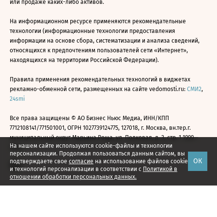
или продаже каких-либо активов.
На информационном ресурсе применяются рекомендательные
технологии (информационные технологии предоставления
информации на основе сбора, систематизации и анализа сведений,
относящихся к предпочтениям пользователей сети «Интернет»,
находящихся на территории Российской Федерации).
Правила применения рекомендательных технологий в виджетах
рекламно-обменной сети, размещенных на сайте vedomosti.ru:
СМИ2
,
24smi
Все права защищены © АО Бизнес Ньюс Медиа, ИНН/КПП
7712108141/771501001, ОГРН 1027739124775, 127018, г. Москва, вн.тер.г.
муниципальный округ Марьина Роща, ул. Полковая, д. 3, стр. 1 1999—
На нашем сайте используются cookie-файлы и технологии
2026
персонализации. Продолжая пользоваться данным сайтом, вы
ОК
подтверждаете свое
согласие
на использование файлов cookie
и технологий персонализации в соответствии с
Политикой в
отношении обработки персональных данных.