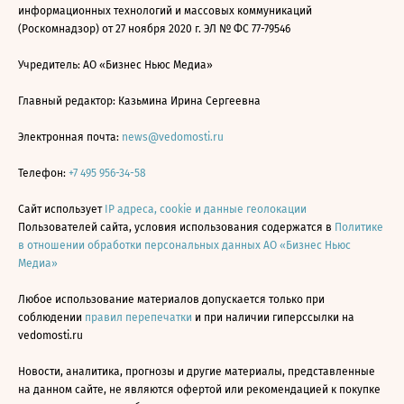
информационных технологий и массовых коммуникаций
(Роскомнадзор) от 27 ноября 2020 г. ЭЛ № ФС 77-79546
Учредитель: АО «Бизнес Ньюс Медиа»
Главный редактор: Казьмина Ирина Сергеевна
Электронная почта:
news@vedomosti.ru
Телефон:
+7 495 956-34-58
Сайт использует
IP адреса, cookie и данные геолокации
Пользователей сайта, условия использования содержатся в
Политике
в отношении обработки персональных данных АО «Бизнес Ньюс
Медиа»
Любое использование материалов допускается только при
соблюдении
правил перепечатки
и при наличии гиперссылки на
vedomosti.ru
Новости, аналитика, прогнозы и другие материалы, представленные
на данном сайте, не являются офертой или рекомендацией к покупке