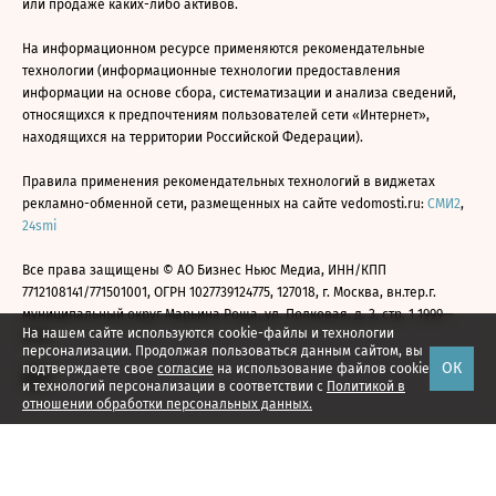
или продаже каких-либо активов.
На информационном ресурсе применяются рекомендательные
технологии (информационные технологии предоставления
информации на основе сбора, систематизации и анализа сведений,
относящихся к предпочтениям пользователей сети «Интернет»,
находящихся на территории Российской Федерации).
Правила применения рекомендательных технологий в виджетах
рекламно-обменной сети, размещенных на сайте vedomosti.ru:
СМИ2
,
24smi
Все права защищены © АО Бизнес Ньюс Медиа, ИНН/КПП
7712108141/771501001, ОГРН 1027739124775, 127018, г. Москва, вн.тер.г.
муниципальный округ Марьина Роща, ул. Полковая, д. 3, стр. 1 1999—
На нашем сайте используются cookie-файлы и технологии
2026
персонализации. Продолжая пользоваться данным сайтом, вы
ОК
подтверждаете свое
согласие
на использование файлов cookie
и технологий персонализации в соответствии с
Политикой в
отношении обработки персональных данных.