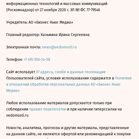
информационных технологий и массовых коммуникаций
(Роскомнадзор) от 27 ноября 2020 г. ЭЛ № ФС 77-79546
Учредитель: АО «Бизнес Ньюс Медиа»
Главный редактор: Казьмина Ирина Сергеевна
Электронная почта:
news@vedomosti.ru
Телефон:
+7 495 956-34-58
Сайт использует
IP адреса, cookie и данные геолокации
Пользователей сайта, условия использования содержатся в
Политике
в отношении обработки персональных данных АО «Бизнес Ньюс
Медиа»
Любое использование материалов допускается только при
соблюдении
правил перепечатки
и при наличии гиперссылки на
vedomosti.ru
Новости, аналитика, прогнозы и другие материалы, представленные
на данном сайте, не являются офертой или рекомендацией к покупке