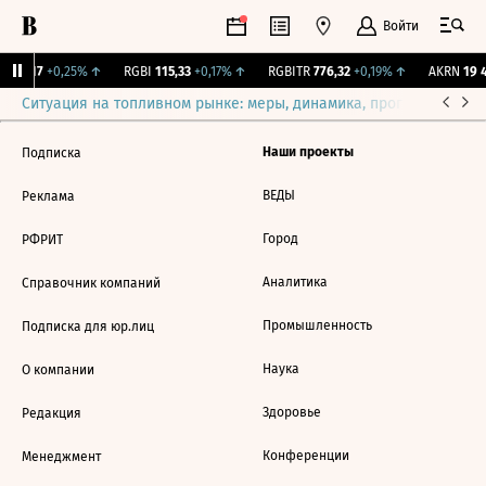
Войти
898,17
+0,25%
↑
RGBI
115,33
+0,17%
↑
RGBITR
776,32
+0,19%
↑
AKRN
19 4
Ситуация на топливном рынке: меры, динамика, прогнозы
Выб
Наши проекты
Подписка
ВЕДЫ
Реклама
Город
РФРИТ
Аналитика
Справочник компаний
Промышленность
Подписка для юр.лиц
Наука
О компании
Здоровье
Редакция
Конференции
Менеджмент