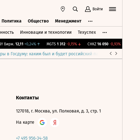
Войти
Политика
Общество
Менеджмент
нность
Инновации и технологии
Техуспех
ть
Политика
Общество
Менеджмент
 Бирж.
12,11
+0,24%
↑
MGTS
1 312
-0,15%
↓
CHKZ
16 050
-0,93%
↓
IMOEX
ры в Госдуму: каким был и будет российский парламент
Война н
Контакты
127018, г. Москва, ул. Полковая, д. 3, стр. 1
На карте
+7 495 956-34-58