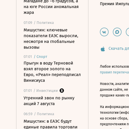
Магадане до –6 градусов, а
Премия Импул
на юге России аномальная
жара
07:09
/ Политика
Мишустин: ключевые
показатели ЕАЭС выросли,
несмотря на глобальные
вызовы
Скачать дл
07:01
/
Спорт
Прыгун в воду Терновой
Любое использов
взял второе золото на
правил перепеч
Евро, «Реал» переподписал
Винисиуса
Новости, аналити
данном сайте, не
07:01
/ Инвестиции
продаже каких-л
Утренний звон по рынку
акций 7 августа
На информацион
технологии (инф
06:59
/ Политика
на основе сбора,
Мишустин: в ЕАЭС будут
предпочтениям п
единые правила торговли