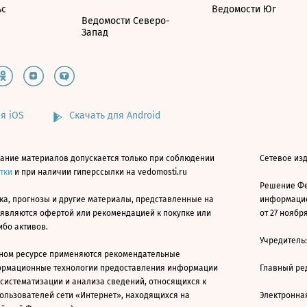
ьс
Ведомости Юг
Ведомости Северо-
Запад
я iOS
Скачать для Android
ание материалов допускается только при соблюдении
Сетевое изд
атки
и при наличии гиперссылки на vedomosti.ru
Решение Фе
ка, прогнозы и другие материалы, представленные на
информацио
 являются офертой или рекомендацией к покупке или
от 27 ноября
ибо активов.
Учредитель
ном ресурсе применяются рекомендательные
ормационные технологии предоставления информации
Главный ре
 систематизации и анализа сведений, относящихся к
ользователей сети «Интернет», находящихся на
Электронна