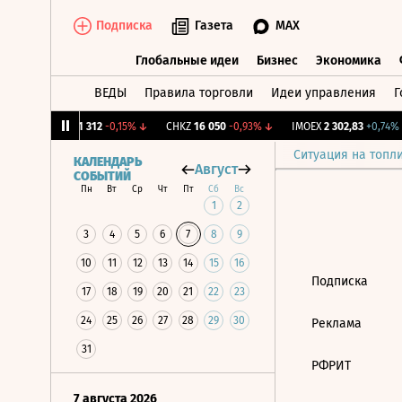
Подписка
Газета
MAX
Глобальные идеи
Бизнес
Экономика
ВЕДЫ
Правила торговли
Идеи управления
Г
Глобальные идеи
Бизнес
Экономик
4%
↑
MGTS
1 312
-0,15%
↓
CHKZ
16 050
-0,93%
↓
IMOEX
2 302,83
+0,74%
Ситуация на топл
КАЛЕНДАРЬ
Август
СОБЫТИЙ
Пн
Вт
Ср
Чт
Пт
Сб
Вс
1
2
3
4
5
6
7
8
9
10
11
12
13
14
15
16
Подписка
17
18
19
20
21
22
23
24
25
26
27
28
29
30
Реклама
31
РФРИТ
7 августа 2026