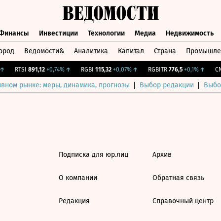
Финансы
Инвестиции
Технологии
Медиа
Недвижимость
ород
Ведомости&
Аналитика
Капитал
Страна
Промышле
а
Финансы
Инвестиции
Технологии
Медиа
Недвижимос
↑
RTSI
891,12
+0,74%
↑
RGBI
115,32
+0,07%
↑
RGBITR
776,5
+0,1%
↑
CNY
ивном рынке: меры, динамика, прогнозы
Выбор редакции
Выбо
Подписка для юр.лиц
Архив
О компании
Обратная связь
Редакция
Справочный центр