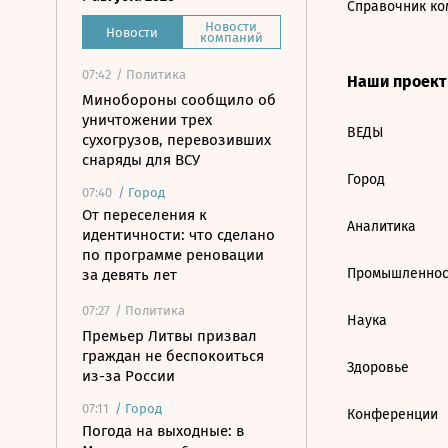
Справочник ко
Новости
Новости
компаний
07:42
/ Политика
Наши проек
Минобороны сообщило об
уничтожении трех
ВЕДЫ
сухогрузов, перевозивших
снаряды для ВСУ
Город
07:40
/
Город
От переселения к
Аналитика
идентичности: что сделано
по программе реновации
Промышленнос
за девять лет
07:27
/ Политика
Наука
Премьер Литвы призвал
граждан не беспокоиться
Здоровье
из-за России
07:11
/
Город
Конференции
Погода на выходные: в