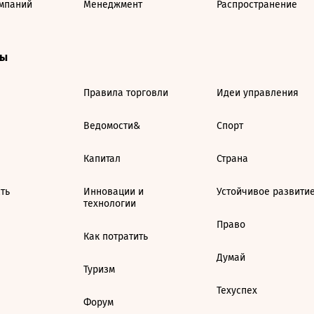
мпаний
Менеджмент
Распространение
ты
Правила торговли
Идеи управления
Ведомости&
Спорт
Капитал
Страна
ть
Инновации и
Устойчивое развити
технологии
Право
Как потратить
Думай
Туризм
Техуспех
Форум