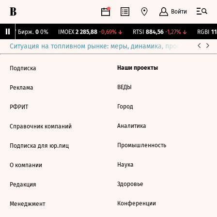
Войти
CNY Бирж.
0
0%
IMOEX
2 285,88
-0,69%
↓
RTSI
884,56
-1,27%
↓
RGBI
115
Ситуация на топливном рынке: меры, динамика, прогнозы
Выб
Наши проекты
Подписка
ВЕДЫ
Реклама
Город
РФРИТ
Аналитика
Справочник компаний
Промышленность
Подписка для юр.лиц
Наука
О компании
Здоровье
Редакция
Конференции
Менеджмент