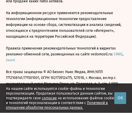
или продаже каких-либо активов.
На информационном ресурсе применяются рекомендательные
технологии (информационные технологии предоставления
информации на основе сбора, систематизации и анализа сведений,
относящихся к предпочтениям пользователей сети «Интернет»,
находящихся на территории Российской Федерации).
Правила применения рекомендательных технологий в виджетах
рекламно-обменной сети, размещенных на сайте vedomosti.ru:
СМИ2
,
24smi
Все права защищены © АО Бизнес Ньюс Медиа, ИНН/КПП
7712108141/771501001, ОГРН 1027739124775, 127018, г. Москва, вн.тер.г.
муниципальный округ Марьина Роща, ул. Полковая, д. 3, стр. 1 1999—
На нашем сайте используются cookie-файлы и технологии
2026
персонализации. Продолжая пользоваться данным сайтом, вы
ОК
подтверждаете свое
согласие
на использование файлов cookie
и технологий персонализации в соответствии с
Политикой в
отношении обработки персональных данных.