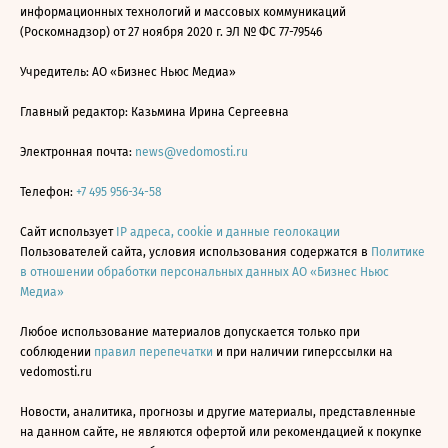
информационных технологий и массовых коммуникаций
(Роскомнадзор) от 27 ноября 2020 г. ЭЛ № ФС 77-79546
Учредитель: АО «Бизнес Ньюс Медиа»
Главный редактор: Казьмина Ирина Сергеевна
Электронная почта:
news@vedomosti.ru
Телефон:
+7 495 956-34-58
Сайт использует
IP адреса, cookie и данные геолокации
Пользователей сайта, условия использования содержатся в
Политике
в отношении обработки персональных данных АО «Бизнес Ньюс
Медиа»
Любое использование материалов допускается только при
соблюдении
правил перепечатки
и при наличии гиперссылки на
vedomosti.ru
Новости, аналитика, прогнозы и другие материалы, представленные
на данном сайте, не являются офертой или рекомендацией к покупке