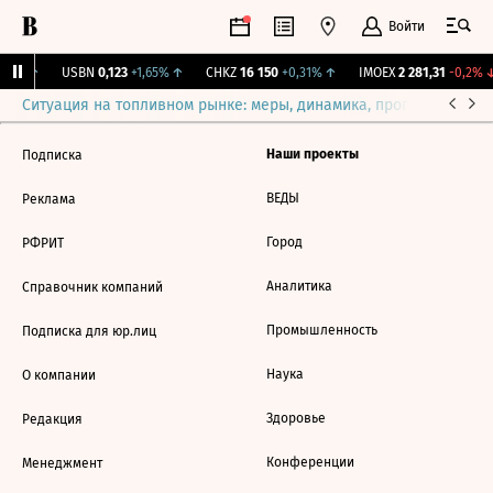
Войти
,31%
↑
USBN
0,123
+1,65%
↑
CHKZ
16 150
+0,31%
↑
IMOEX
2 281,31
-0,2%
↓
Ситуация на топливном рынке: меры, динамика, прогнозы
Выб
Наши проекты
Подписка
ВЕДЫ
Реклама
Город
РФРИТ
Аналитика
Справочник компаний
Промышленность
Подписка для юр.лиц
Наука
О компании
Здоровье
Редакция
Конференции
Менеджмент