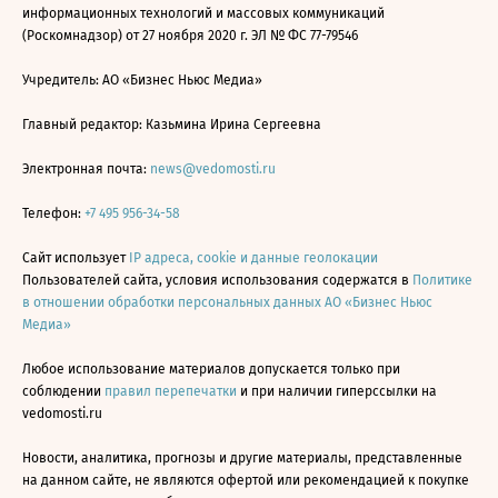
информационных технологий и массовых коммуникаций
(Роскомнадзор) от 27 ноября 2020 г. ЭЛ № ФС 77-79546
Учредитель: АО «Бизнес Ньюс Медиа»
Главный редактор: Казьмина Ирина Сергеевна
Электронная почта:
news@vedomosti.ru
Телефон:
+7 495 956-34-58
Сайт использует
IP адреса, cookie и данные геолокации
Пользователей сайта, условия использования содержатся в
Политике
в отношении обработки персональных данных АО «Бизнес Ньюс
Медиа»
Любое использование материалов допускается только при
соблюдении
правил перепечатки
и при наличии гиперссылки на
vedomosti.ru
Новости, аналитика, прогнозы и другие материалы, представленные
на данном сайте, не являются офертой или рекомендацией к покупке