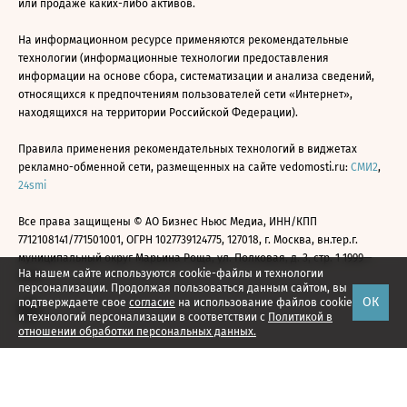
или продаже каких-либо активов.
На информационном ресурсе применяются рекомендательные
технологии (информационные технологии предоставления
информации на основе сбора, систематизации и анализа сведений,
относящихся к предпочтениям пользователей сети «Интернет»,
находящихся на территории Российской Федерации).
Правила применения рекомендательных технологий в виджетах
рекламно-обменной сети, размещенных на сайте vedomosti.ru:
СМИ2
,
24smi
Все права защищены © АО Бизнес Ньюс Медиа, ИНН/КПП
7712108141/771501001, ОГРН 1027739124775, 127018, г. Москва, вн.тер.г.
муниципальный округ Марьина Роща, ул. Полковая, д. 3, стр. 1 1999—
На нашем сайте используются cookie-файлы и технологии
2026
персонализации. Продолжая пользоваться данным сайтом, вы
ОК
подтверждаете свое
согласие
на использование файлов cookie
и технологий персонализации в соответствии с
Политикой в
отношении обработки персональных данных.