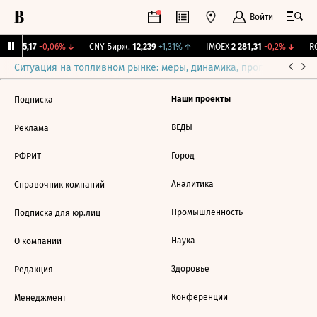
Войти
BI
115,17
-0,06%
↓
CNY Бирж.
12,239
+1,31%
↑
IMOEX
2 281,31
-0,2%
↓
RG
Ситуация на топливном рынке: меры, динамика, прогнозы
Выб
Наши проекты
Подписка
ВЕДЫ
Реклама
Город
РФРИТ
Аналитика
Справочник компаний
Промышленность
Подписка для юр.лиц
Наука
О компании
Здоровье
Редакция
Конференции
Менеджмент