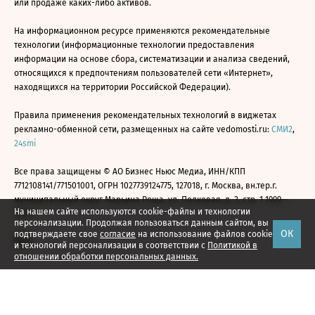
или продаже каких-либо активов.
На информационном ресурсе применяются рекомендательные
технологии (информационные технологии предоставления
информации на основе сбора, систематизации и анализа сведений,
относящихся к предпочтениям пользователей сети «Интернет»,
находящихся на территории Российской Федерации).
Правила применения рекомендательных технологий в виджетах
рекламно-обменной сети, размещенных на сайте vedomosti.ru:
СМИ2
,
24smi
Все права защищены © АО Бизнес Ньюс Медиа, ИНН/КПП
7712108141/771501001, ОГРН 1027739124775, 127018, г. Москва, вн.тер.г.
муниципальный округ Марьина Роща, ул. Полковая, д. 3, стр. 1 1999—
На нашем сайте используются cookie-файлы и технологии
2026
персонализации. Продолжая пользоваться данным сайтом, вы
ОК
подтверждаете свое
согласие
на использование файлов cookie
и технологий персонализации в соответствии с
Политикой в
отношении обработки персональных данных.