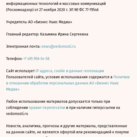
информационных технологий и массовых коммуникаций
(Роскомнадзор) от 27 ноября 2020 г. ЭЛ № ФС 77-79546
Учредитель: АО «Бизнес Ньюс Медиа»
Главный редактор: Казьмина Ирина Сергеевна
Электронная почта:
news@vedomosti.ru
Телефон:
+7 495 956-34-58
Сайт использует
IP адреса, cookie и данные геолокации
Пользователей сайта, условия использования содержатся в
Политике
в отношении обработки персональных данных АО «Бизнес Ньюс
Медиа»
Любое использование материалов допускается только при
соблюдении
правил перепечатки
и при наличии гиперссылки на
vedomosti.ru
Новости, аналитика, прогнозы и другие материалы, представленные
на данном сайте, не являются офертой или рекомендацией к покупке