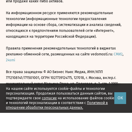
или продаже каких-либо активов.
На информационном ресурсе применяются рекомендательные
технологии (информационные технологии предоставления
информации на основе сбора, систематизации и анализа сведений,
относящихся к предпочтениям пользователей сети «Интернет»,
находящихся на территории Российской Федерации).
Правила применения рекомендательных технологий в виджетах
рекламно-обменной сети, размещенных на сайте vedomosti.ru:
СМИ2
,
24smi
Все права защищены © АО Бизнес Ньюс Медиа, ИНН/КПП
7712108141/771501001, ОГРН 1027739124775, 127018, г. Москва, вн.тер.г.
муниципальный округ Марьина Роща, ул. Полковая, д. 3, стр. 1 1999—
На нашем сайте используются cookie-файлы и технологии
2026
персонализации. Продолжая пользоваться данным сайтом, вы
ОК
подтверждаете свое
согласие
на использование файлов cookie
и технологий персонализации в соответствии с
Политикой в
отношении обработки персональных данных.