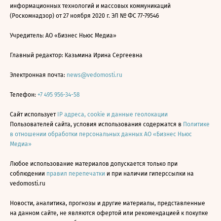
информационных технологий и массовых коммуникаций
(Роскомнадзор) от 27 ноября 2020 г. ЭЛ № ФС 77-79546
Учредитель: АО «Бизнес Ньюс Медиа»
Главный редактор: Казьмина Ирина Сергеевна
Электронная почта:
news@vedomosti.ru
Телефон:
+7 495 956-34-58
Сайт использует
IP адреса, cookie и данные геолокации
Пользователей сайта, условия использования содержатся в
Политике
в отношении обработки персональных данных АО «Бизнес Ньюс
Медиа»
Любое использование материалов допускается только при
соблюдении
правил перепечатки
и при наличии гиперссылки на
vedomosti.ru
Новости, аналитика, прогнозы и другие материалы, представленные
на данном сайте, не являются офертой или рекомендацией к покупке