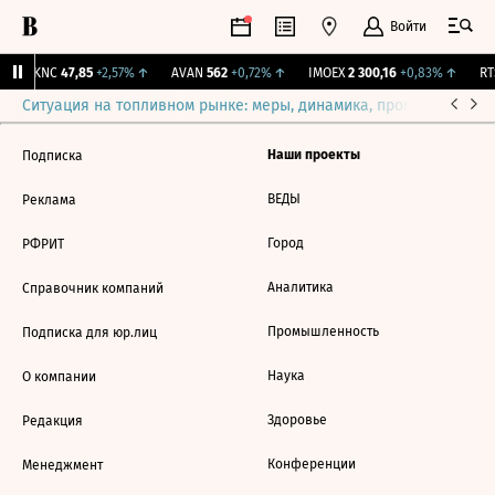
Войти
NKNC
47,85
+2,57%
↑
AVAN
562
+0,72%
↑
IMOEX
2 300,16
+0,83%
↑
RTS
Ситуация на топливном рынке: меры, динамика, прогнозы
Выб
Наши проекты
Подписка
ВЕДЫ
Реклама
Город
РФРИТ
Аналитика
Справочник компаний
Промышленность
Подписка для юр.лиц
Наука
О компании
Здоровье
Редакция
Конференции
Менеджмент