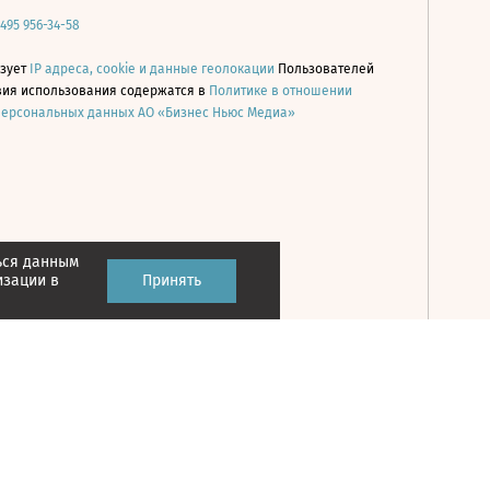
 495 956-34-58
ьзует
IP адреса, cookie и данные геолокации
Пользователей
овия использования содержатся в
Политике в отношении
персональных данных АО «Бизнес Ньюс Медиа»
ься данным
Принять
изации в