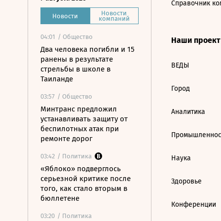
Справочник ко
Новости
Новости
компаний
04:01
/ Общество
Наши проек
Два человека погибли и 15
ранены в результате
ВЕДЫ
стрельбы в школе в
Таиланде
Город
03:57
/ Общество
Минтранс предложил
Аналитика
устанавливать защиту от
беспилотных атак при
Промышленнос
ремонте дорог
03:42
/ Политика
Наука
«Яблоко» подверглось
серьезной критике после
Здоровье
того, как стало вторым в
бюллетене
Конференции
03:20
/ Политика