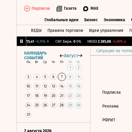
Подписка
Газета
MAX
Глобальные идеи
Бизнес
Экономика
ВЕДЫ
Правила торговли
Идеи управления
Г
Глобальные идеи
Бизнес
Экономик
27%
↓
RGBI
115,41
+0,15%
↑
CNY Бирж.
0
0%
IMOEX
2 285,88
-0,69%
↓
R
Ситуация на топл
КАЛЕНДАРЬ
Август
СОБЫТИЙ
Пн
Вт
Ср
Чт
Пт
Сб
Вс
1
2
3
4
5
6
7
8
9
10
11
12
13
14
15
16
Подписка
17
18
19
20
21
22
23
24
25
26
27
28
29
30
Реклама
31
РФРИТ
7 августа 2026