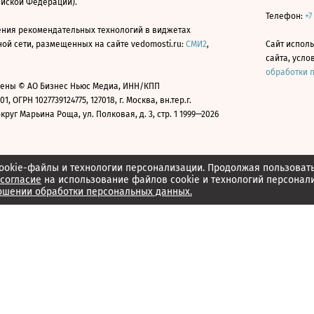
ийской Федерации).
Телефон:
+7
ния рекомендательных технологий в виджетах
й сети, размещенных на сайте vedomosti.ru:
СМИ2
,
Сайт испол
сайта, усл
обработки 
ены © АО Бизнес Ньюс Медиа, ИНН/КПП
01, ОГРН 1027739124775, 127018, г. Москва, вн.тер.г.
уг Марьина Роща, ул. Полковая, д. 3, стр. 1 1999—2026
ookie-файлы и технологии персонализации. Продолжая пользоват
согласие
на использование файлов cookie и технологий персонал
ошении обработки персональных данных.