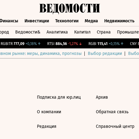
Финансы
Инвестиции
Технологии
Медиа
Недвижимость
ород
Ведомости&
Аналитика
Капитал
Страна
Промышле
а
Финансы
Инвестиции
Технологии
Медиа
Недвижимос
GBITR
777,09
+0,18%
↑
RTSI
884,56
-1,27%
↓
RGBI
115,41
+0,15%
↑
CNY Б
ивном рынке: меры, динамика, прогнозы
Выбор редакции
Выбо
Подписка для юр.лиц
Архив
О компании
Обратная связь
Редакция
Справочный центр