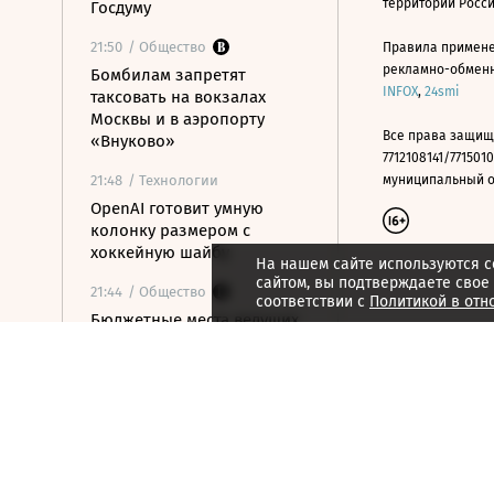
территории Росс
Госдуму
21:50
/ Общество
Правила примене
рекламно-обменно
Бомбилам запретят
INFOX
,
24smi
таксовать на вокзалах
Москвы и в аэропорту
Все права защищ
«Внуково»
7712108141/7715010
21:48
/ Технологии
муниципальный окр
OpenAI готовит умную
колонку размером с
хоккейную шайбу
На нашем сайте используются c
сайтом, вы подтверждаете свое
21:44
/ Общество
соответствии с
Политикой в отн
Бюджетные места ведущих
вузов занимает все больше
олимпиадников
21:42
/ Финансы
РНПК сохранила
перестрахование военных
рисков в Азовском и