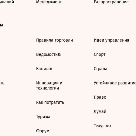
мпаний
Менеджмент
Распространение
ты
Правила торговли
Идеи управления
Ведомости&
Спорт
Капитал
Страна
ть
Инновации и
Устойчивое развити
технологии
Право
Как потратить
Думай
Туризм
Техуспех
Форум