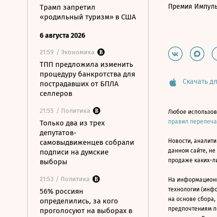
Премия Импул
Трамп запретил
«родильный туризм» в США
6 августа 2026
21:59
/ Экономика
ТПП предложила изменить
процедуру банкротства для
Скачать дл
пострадавших от БПЛА
селлеров
21:55
/ Политика
Любое использов
правил перепеч
Только два из трех
депутатов-
Новости, аналити
самовыдвиженцев собрали
данном сайте, не
подписи на думские
продаже каких-л
выборы
21:53
/ Политика
На информацион
технологии (инф
56% россиян
на основе сбора,
определились, за кого
предпочтениям п
проголосуют на выборах в