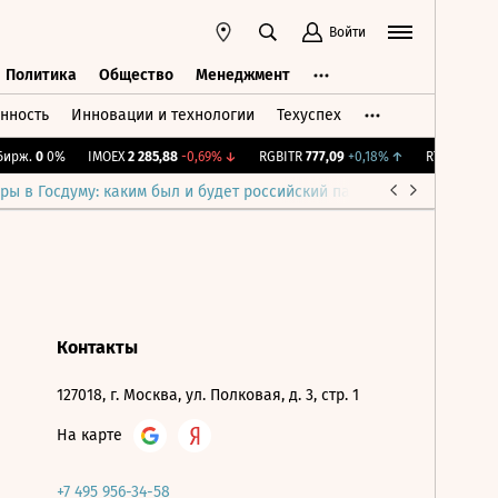
Войти
Политика
Общество
Менеджмент
нность
Инновации и технологии
Техуспех
ть
Политика
Общество
Менеджмент
ирж.
0
0%
IMOEX
2 285,88
-0,69%
↓
RGBITR
777,09
+0,18%
↑
RTSI
884,56
-
ры в Госдуму: каким был и будет российский парламент
Война н
Контакты
127018, г. Москва, ул. Полковая, д. 3, стр. 1
На карте
+7 495 956-34-58