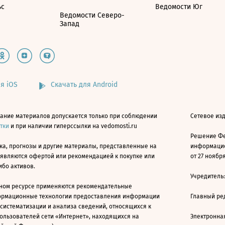
ьс
Ведомости Юг
Ведомости Северо-
Запад
я iOS
Скачать для Android
ание материалов допускается только при соблюдении
Сетевое изд
атки
и при наличии гиперссылки на vedomosti.ru
Решение Фе
ка, прогнозы и другие материалы, представленные на
информацио
 являются офертой или рекомендацией к покупке или
от 27 ноября
ибо активов.
Учредитель
ном ресурсе применяются рекомендательные
ормационные технологии предоставления информации
Главный ре
 систематизации и анализа сведений, относящихся к
ользователей сети «Интернет», находящихся на
Электронна