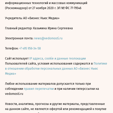
информационных технологий и массовых коммуникаций
(Роскомнадзор) от 27 ноября 2020 г. ЭЛ № ФС 77-79546
Учредитель: АО «Бизнес Ньюс Медиа»
Главный редактор: Казьмина Ирина Сергеевна
Электронная почта:
news@vedomosti.ru
Телефон:
+7 495 956-34-58
Сайт использует
IP адреса, cookie и данные геолокации
Пользователей сайта, условия использования содержатся в
Политике
в отношении обработки персональных данных АО «Бизнес Ньюс
Медиа»
Любое использование материалов допускается только при
соблюдении
правил перепечатки
и при наличии гиперссылки на
vedomosti.ru
Новости, аналитика, прогнозы и другие материалы, представленные
на данном сайте, не являются офертой или рекомендацией к покупке