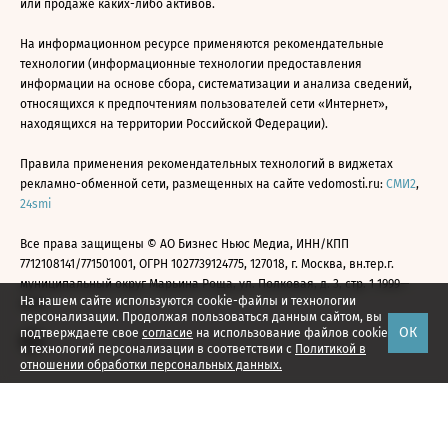
или продаже каких-либо активов.
На информационном ресурсе применяются рекомендательные
технологии (информационные технологии предоставления
информации на основе сбора, систематизации и анализа сведений,
относящихся к предпочтениям пользователей сети «Интернет»,
находящихся на территории Российской Федерации).
Правила применения рекомендательных технологий в виджетах
рекламно-обменной сети, размещенных на сайте vedomosti.ru:
СМИ2
,
24smi
Все права защищены © АО Бизнес Ньюс Медиа, ИНН/КПП
7712108141/771501001, ОГРН 1027739124775, 127018, г. Москва, вн.тер.г.
муниципальный округ Марьина Роща, ул. Полковая, д. 3, стр. 1 1999—
На нашем сайте используются cookie-файлы и технологии
2026
персонализации. Продолжая пользоваться данным сайтом, вы
ОК
подтверждаете свое
согласие
на использование файлов cookie
и технологий персонализации в соответствии с
Политикой в
отношении обработки персональных данных.