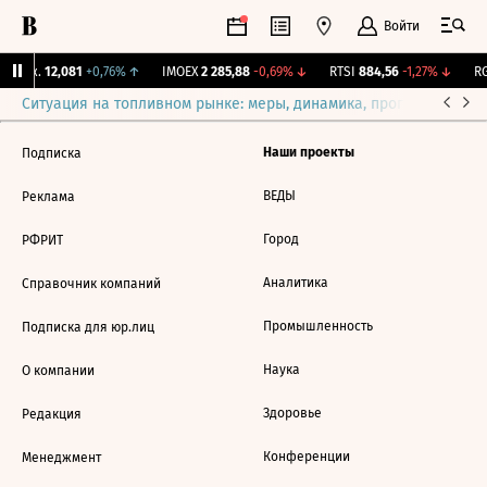
Войти
 Бирж.
12,081
+0,76%
↑
IMOEX
2 285,88
-0,69%
↓
RTSI
884,56
-1,27%
↓
RG
Ситуация на топливном рынке: меры, динамика, прогнозы
Выб
Наши проекты
Подписка
ВЕДЫ
Реклама
Город
РФРИТ
Аналитика
Справочник компаний
Промышленность
Подписка для юр.лиц
Наука
О компании
Здоровье
Редакция
Конференции
Менеджмент