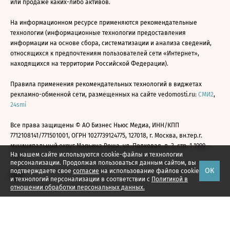
или продаже каких-либо активов.
На информационном ресурсе применяются рекомендательные
технологии (информационные технологии предоставления
информации на основе сбора, систематизации и анализа сведений,
относящихся к предпочтениям пользователей сети «Интернет»,
находящихся на территории Российской Федерации).
Правила применения рекомендательных технологий в виджетах
рекламно-обменной сети, размещенных на сайте vedomosti.ru:
СМИ2
,
24smi
Все права защищены © АО Бизнес Ньюс Медиа, ИНН/КПП
7712108141/771501001, ОГРН 1027739124775, 127018, г. Москва, вн.тер.г.
муниципальный округ Марьина Роща, ул. Полковая, д. 3, стр. 1 1999—
На нашем сайте используются cookie-файлы и технологии
2026
персонализации. Продолжая пользоваться данным сайтом, вы
ОК
подтверждаете свое
согласие
на использование файлов cookie
и технологий персонализации в соответствии с
Политикой в
отношении обработки персональных данных.