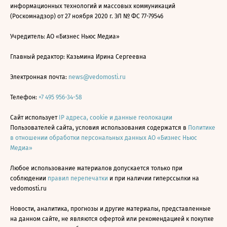
информационных технологий и массовых коммуникаций
(Роскомнадзор) от 27 ноября 2020 г. ЭЛ № ФС 77-79546
Учредитель: АО «Бизнес Ньюс Медиа»
Главный редактор: Казьмина Ирина Сергеевна
Электронная почта:
news@vedomosti.ru
Телефон:
+7 495 956-34-58
Сайт использует
IP адреса, cookie и данные геолокации
Пользователей сайта, условия использования содержатся в
Политике
в отношении обработки персональных данных АО «Бизнес Ньюс
Медиа»
Любое использование материалов допускается только при
соблюдении
правил перепечатки
и при наличии гиперссылки на
vedomosti.ru
Новости, аналитика, прогнозы и другие материалы, представленные
на данном сайте, не являются офертой или рекомендацией к покупке