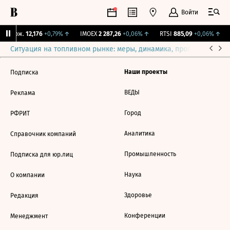
Войти
Y Бирж.
12,176
+0,79%
↑
IMOEX
2 287,26
+0,06%
↑
RTSI
885,09
+0,06%
↑
Ситуация на топливном рынке: меры, динамика, прогнозы
Выб
Наши проекты
Подписка
ВЕДЫ
Реклама
Город
РФРИТ
Аналитика
Справочник компаний
Промышленность
Подписка для юр.лиц
Наука
О компании
Здоровье
Редакция
Конференции
Менеджмент