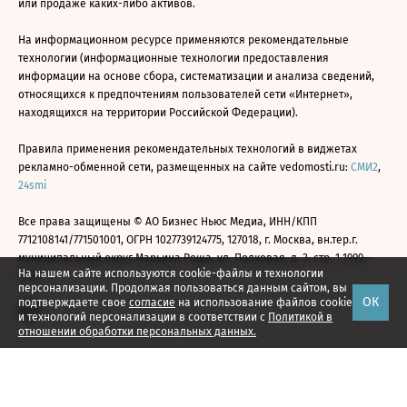
или продаже каких-либо активов.
На информационном ресурсе применяются рекомендательные
технологии (информационные технологии предоставления
информации на основе сбора, систематизации и анализа сведений,
относящихся к предпочтениям пользователей сети «Интернет»,
находящихся на территории Российской Федерации).
Правила применения рекомендательных технологий в виджетах
рекламно-обменной сети, размещенных на сайте vedomosti.ru:
СМИ2
,
24smi
Все права защищены © АО Бизнес Ньюс Медиа, ИНН/КПП
7712108141/771501001, ОГРН 1027739124775, 127018, г. Москва, вн.тер.г.
муниципальный округ Марьина Роща, ул. Полковая, д. 3, стр. 1 1999—
На нашем сайте используются cookie-файлы и технологии
2026
персонализации. Продолжая пользоваться данным сайтом, вы
ОК
подтверждаете свое
согласие
на использование файлов cookie
и технологий персонализации в соответствии с
Политикой в
отношении обработки персональных данных.