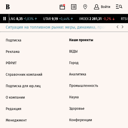
Войти
↑
BLNG
8,35
+1,83%
↑
UTAR
9,19
+0,44%
↑
IMOEX
2 281,31
-0,2%
↓
RTSI
Ситуация на топливном рынке: меры, динамика, прогнозы
Выб
Наши проекты
Подписка
ВЕДЫ
Реклама
Город
РФРИТ
Аналитика
Справочник компаний
Промышленность
Подписка для юр.лиц
Наука
О компании
Здоровье
Редакция
Конференции
Менеджмент