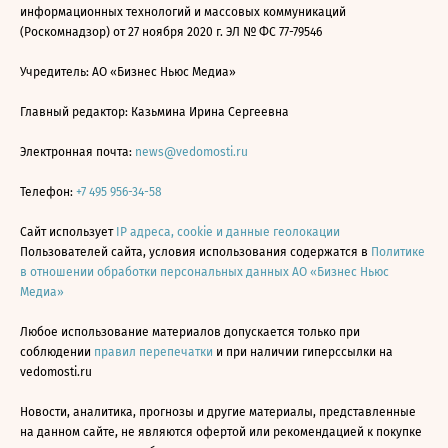
информационных технологий и массовых коммуникаций
(Роскомнадзор) от 27 ноября 2020 г. ЭЛ № ФС 77-79546
Учредитель: АО «Бизнес Ньюс Медиа»
Главный редактор: Казьмина Ирина Сергеевна
Электронная почта:
news@vedomosti.ru
Телефон:
+7 495 956-34-58
Сайт использует
IP адреса, cookie и данные геолокации
Пользователей сайта, условия использования содержатся в
Политике
в отношении обработки персональных данных АО «Бизнес Ньюс
Медиа»
Любое использование материалов допускается только при
соблюдении
правил перепечатки
и при наличии гиперссылки на
vedomosti.ru
Новости, аналитика, прогнозы и другие материалы, представленные
на данном сайте, не являются офертой или рекомендацией к покупке