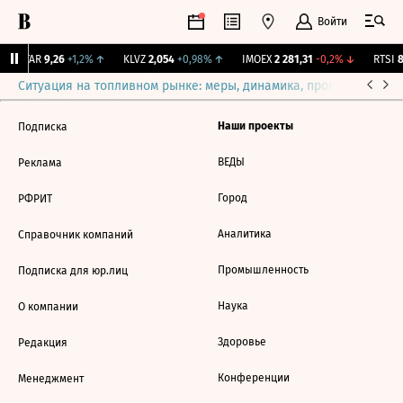
Войти
UTAR
9,26
+1,2%
↑
KLVZ
2,054
+0,98%
↑
IMOEX
2 281,31
-0,2%
↓
RTSI
8
Ситуация на топливном рынке: меры, динамика, прогнозы
Выб
Наши проекты
Подписка
ВЕДЫ
Реклама
Город
РФРИТ
Аналитика
Справочник компаний
Промышленность
Подписка для юр.лиц
Наука
О компании
Здоровье
Редакция
Конференции
Менеджмент