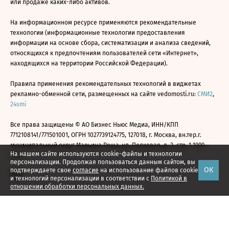
или продаже каких-либо активов.
На информационном ресурсе применяются рекомендательные
технологии (информационные технологии предоставления
информации на основе сбора, систематизации и анализа сведений,
относящихся к предпочтениям пользователей сети «Интернет»,
находящихся на территории Российской Федерации).
Правила применения рекомендательных технологий в виджетах
рекламно-обменной сети, размещенных на сайте vedomosti.ru:
СМИ2
,
24smi
Все права защищены © АО Бизнес Ньюс Медиа, ИНН/КПП
7712108141/771501001, ОГРН 1027739124775, 127018, г. Москва, вн.тер.г.
муниципальный округ Марьина Роща, ул. Полковая, д. 3, стр. 1 1999—
На нашем сайте используются cookie-файлы и технологии
2026
персонализации. Продолжая пользоваться данным сайтом, вы
ОК
подтверждаете свое
согласие
на использование файлов cookie
и технологий персонализации в соответствии с
Политикой в
отношении обработки персональных данных.