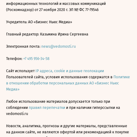
информационных технологий и массовых коммуникаций
(Роскомнадзор) от 27 ноября 2020 г. ЭЛ № ФС 77-79546
Учредитель: АО «Бизнес Ньюс Медиа»
Главный редактор: Казьмина Ирина Сергеевна
Электронная почта:
news@vedomosti.ru
Телефон:
+7 495 956-34-58
Сайт использует
IP адреса, cookie и данные геолокации
Пользователей сайта, условия использования содержатся в
Политике
в отношении обработки персональных данных АО «Бизнес Ньюс
Медиа»
Любое использование материалов допускается только при
соблюдении
правил перепечатки
и при наличии гиперссылки на
vedomosti.ru
Новости, аналитика, прогнозы и другие материалы, представленные
на данном сайте, не являются офертой или рекомендацией к покупке