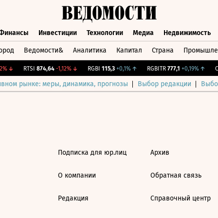
Финансы
Инвестиции
Технологии
Медиа
Недвижимость
ород
Ведомости&
Аналитика
Капитал
Страна
Промышле
а
Финансы
Инвестиции
Технологии
Медиа
Недвижимос
2%
↓
RTSI
874,64
-1,12%
↓
RGBI
115,3
+0,1%
↑
RGBITR
777,1
+0,19%
↑
CN
ивном рынке: меры, динамика, прогнозы
Выбор редакции
Выбо
Подписка для юр.лиц
Архив
О компании
Обратная связь
Редакция
Справочный центр