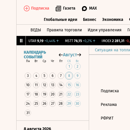
Подписка
Газета
MAX
Глобальные идеи
Бизнес
Экономика
ВЕДЫ
Правила торговли
Идеи управления
Г
Глобальные идеи
Бизнес
Экономик
,239
+1,31%
↑
UTAR
9,19
+0,44%
↑
MSTT
76,15
+0,2%
↑
IMOEX
2 281,31
-0,
Ситуация на топл
КАЛЕНДАРЬ
Август
СОБЫТИЙ
Пн
Вт
Ср
Чт
Пт
Сб
Вс
1
2
3
4
5
6
7
8
9
10
11
12
13
14
15
16
Подписка
17
18
19
20
21
22
23
24
25
26
27
28
29
30
Реклама
31
РФРИТ
8 августа 2026