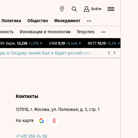
Войти
Политика
Общество
Менеджмент
нность
Инновации и технологии
Техуспех
ть
Политика
Общество
Менеджмент
Y Бирж.
12,239
+1,31%
↑
UTAR
9,19
+0,44%
↑
MSTT
76,15
+0,2%
↑
IMOEX
2
ры в Госдуму: каким был и будет российский парламент
Война н
Контакты
127018, г. Москва, ул. Полковая, д. 3, стр. 1
На карте
+7 495 956-34-58