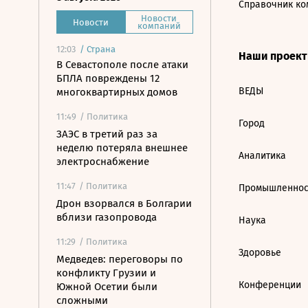
Справочник ко
Новости
Новости
компаний
12:03
/
Страна
Наши проек
В Севастополе после атаки
БПЛА повреждены 12
ВЕДЫ
многоквартирных домов
11:49
/ Политика
Город
ЗАЭС в третий раз за
неделю потеряла внешнее
Аналитика
электроснабжение
11:47
/ Политика
Промышленнос
Дрон взорвался в Болгарии
вблизи газопровода
Наука
11:29
/ Политика
Здоровье
Медведев: переговоры по
конфликту Грузии и
Конференции
Южной Осетии были
сложными