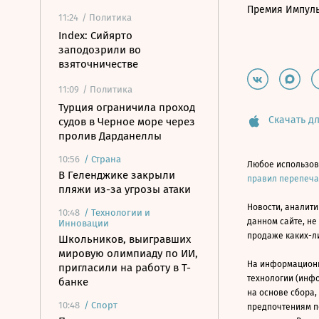
Премия Импул
11:24
/ Политика
Index: Сийярто
заподозрили во
взяточничестве
11:09
/ Политика
Турция ограничила проход
Скачать дл
судов в Черное море через
пролив Дарданеллы
10:56
/
Страна
Любое использов
В Геленджике закрыли
правил перепеч
пляжи из-за угрозы атаки
Новости, аналити
10:48
/
Технологии и
данном сайте, не
Инновации
продаже каких-л
Школьников, выигравших
мировую олимпиаду по ИИ,
На информацион
пригласили на работу в Т-
технологии (инф
банке
на основе сбора,
10:48
/
Спорт
предпочтениям п