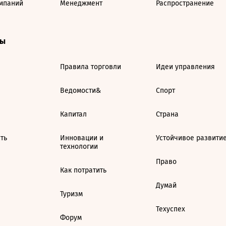
мпаний
Менеджмент
Распространение
ты
Правила торговли
Идеи управления
Ведомости&
Спорт
Капитал
Страна
ть
Инновации и
Устойчивое развити
технологии
Право
Как потратить
Думай
Туризм
Техуспех
Форум