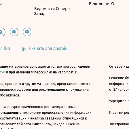
ьс
Ведомости Юг
Ведомости Северо-
Запад
я iOS
Скачать для Android
ание материалов допускается только при соблюдении
Сетевое изд
атки
и при наличии гиперссылки на vedomosti.ru
Решение Фе
ка, прогнозы и другие материалы, представленные на
информацио
 являются офертой или рекомендацией к покупке или
от 27 ноября
ибо активов.
Учредитель
ном ресурсе применяются рекомендательные
ормационные технологии предоставления информации
Главный ре
 систематизации и анализа сведений, относящихся к
ользователей сети «Интернет», находящихся на
Электронна