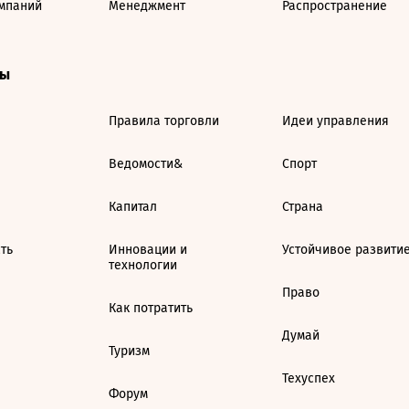
мпаний
Менеджмент
Распространение
ты
Правила торговли
Идеи управления
Ведомости&
Спорт
Капитал
Страна
ть
Инновации и
Устойчивое развити
технологии
Право
Как потратить
Думай
Туризм
Техуспех
Форум