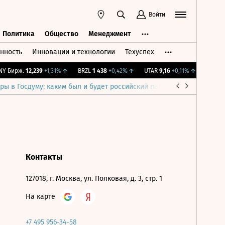
Войти
Политика
Общество
Менеджмент
нность
Инновации и технологии
Техуспех
ть
Политика
Общество
Менеджмент
Y Бирж.
12,239
+1,31%
↑
BRZL
1 438
+0,42%
↑
UTAR
9,16
+0,11%
↑
IMOEX
2 
ры в Госдуму: каким был и будет российский парламент
Война н
Контакты
127018, г. Москва, ул. Полковая, д. 3, стр. 1
На карте
+7 495 956-34-58