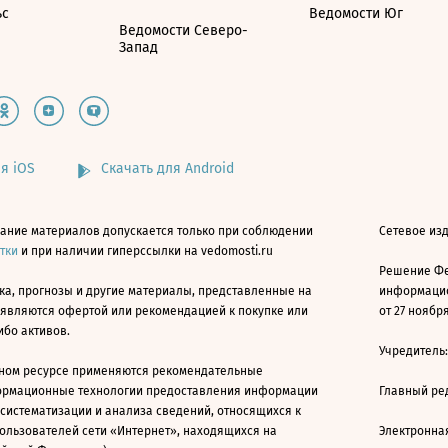
ьс
Ведомости Юг
Ведомости Северо-
Запад
я iOS
Скачать для Android
ание материалов допускается только при соблюдении
Сетевое изд
атки
и при наличии гиперссылки на vedomosti.ru
Решение Фе
ка, прогнозы и другие материалы, представленные на
информацио
 являются офертой или рекомендацией к покупке или
от 27 ноября
ибо активов.
Учредитель
ном ресурсе применяются рекомендательные
ормационные технологии предоставления информации
Главный ре
 систематизации и анализа сведений, относящихся к
ользователей сети «Интернет», находящихся на
Электронна