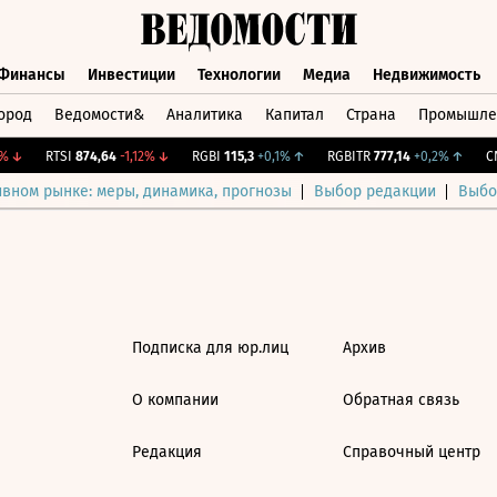
Финансы
Инвестиции
Технологии
Медиа
Недвижимость
ород
Ведомости&
Аналитика
Капитал
Страна
Промышле
а
Финансы
Инвестиции
Технологии
Медиа
Недвижимос
↓
RTSI
874,64
-1,12%
↓
RGBI
115,3
+0,1%
↑
RGBITR
777,14
+0,2%
↑
CN
ивном рынке: меры, динамика, прогнозы
Выбор редакции
Выбо
Подписка для юр.лиц
Архив
О компании
Обратная связь
Редакция
Справочный центр