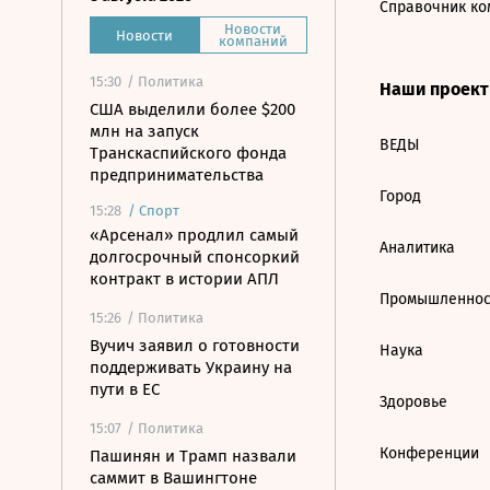
Справочник ко
Новости
Новости
компаний
15:30
/ Политика
Наши проек
США выделили более $200
млн на запуск
ВЕДЫ
Транскаспийского фонда
предпринимательства
Город
15:28
/
Спорт
«Арсенал» продлил самый
Аналитика
долгосрочный спонсоркий
контракт в истории АПЛ
Промышленнос
15:26
/ Политика
Вучич заявил о готовности
Наука
поддерживать Украину на
пути в ЕС
Здоровье
15:07
/ Политика
Конференции
Пашинян и Трамп назвали
саммит в Вашингтоне