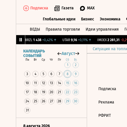
Подписка
Газета
MAX
Глобальные идеи
Бизнес
Экономика
ВЕДЫ
Правила торговли
Идеи управления
Г
Глобальные идеи
Бизнес
Экономик
39
+1,31%
↑
BRZL
1 438
+0,42%
↑
UTAR
9,16
+0,11%
↑
IMOEX
2 281,31
-0,2%
Ситуация на топл
КАЛЕНДАРЬ
Август
СОБЫТИЙ
Пн
Вт
Ср
Чт
Пт
Сб
Вс
1
2
3
4
5
6
7
8
9
10
11
12
13
14
15
16
Подписка
17
18
19
20
21
22
23
24
25
26
27
28
29
30
Реклама
31
РФРИТ
8 августа 2026