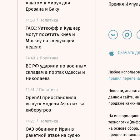
«шагом к миру» для
Премия Импул
Еревана и Баку
14:53
/ Политика
ТАСС: Уиткофф и Кушнер
могут посетить Киев и
Москву на следующей
неделе
Скачать дл
14:49
/ Политика
ВС РФ ударили по военным
складам в портах Одессы и
Любое использов
Николаева
правил перепеч
14:41
/ Политика
Новости, аналити
OpenAI приостановила
данном сайте, не
выпуск модели Astra из-за
продаже каких-л
киберугроз
На информацион
14:25
/ Политика
технологии (инф
ОАЭ обвинили Иран в
на основе сбора,
ракетной атаке на судно
предпочтениям п