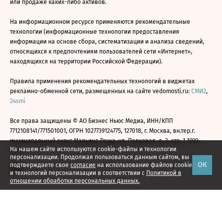
или продаже каких-либо активов.
На информационном ресурсе применяются рекомендательные
технологии (информационные технологии предоставления
информации на основе сбора, систематизации и анализа сведений,
относящихся к предпочтениям пользователей сети «Интернет»,
находящихся на территории Российской Федерации).
Правила применения рекомендательных технологий в виджетах
рекламно-обменной сети, размещенных на сайте vedomosti.ru:
СМИ2
,
24smi
Все права защищены © АО Бизнес Ньюс Медиа, ИНН/КПП
7712108141/771501001, ОГРН 1027739124775, 127018, г. Москва, вн.тер.г.
муниципальный округ Марьина Роща, ул. Полковая, д. 3, стр. 1 1999—
На нашем сайте используются cookie-файлы и технологии
2026
персонализации. Продолжая пользоваться данным сайтом, вы
ОК
подтверждаете свое
согласие
на использование файлов cookie
и технологий персонализации в соответствии с
Политикой в
отношении обработки персональных данных.