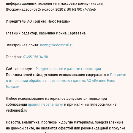
информационных технологий и массовых коммуникаций
(Роскомнадзор) от 27 ноября 2020 г. ЭЛ № ФС 77-79546
Учредитель: АО «Бизнес Ньюс Медиа»
Главный редактор: Казьмина Ирина Сергеевна
Электронная почта:
news@vedomosti.ru
Телефон:
+7 495 956-34-58
Сайт использует
IP адреса, cookie и данные геолокации
Пользователей сайта, условия использования содержатся в
Политике
в отношении обработки персональных данных АО «Бизнес Ньюс
Медиа»
Любое использование материалов допускается только при
соблюдении
правил перепечатки
и при наличии гиперссылки на
vedomosti.ru
Новости, аналитика, прогнозы и другие материалы, представленные
на данном сайте, не являются офертой или рекомендацией к покупке