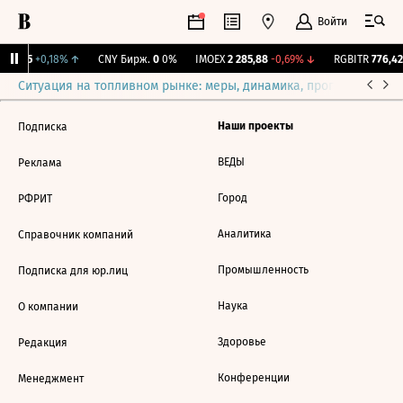
Войти
115,35
+0,18%
↑
CNY Бирж.
0
0%
IMOEX
2 285,88
-0,69%
↓
RGBITR
776,42
Ситуация на топливном рынке: меры, динамика, прогнозы
Выб
Наши проекты
Подписка
ВЕДЫ
Реклама
Город
РФРИТ
Аналитика
Справочник компаний
Промышленность
Подписка для юр.лиц
Наука
О компании
Здоровье
Редакция
Конференции
Менеджмент