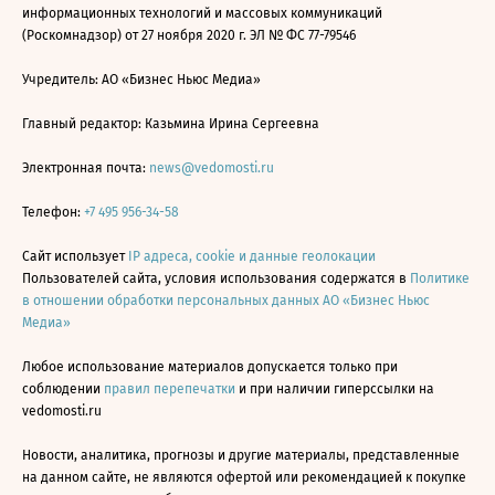
информационных технологий и массовых коммуникаций
(Роскомнадзор) от 27 ноября 2020 г. ЭЛ № ФС 77-79546
Учредитель: АО «Бизнес Ньюс Медиа»
Главный редактор: Казьмина Ирина Сергеевна
Электронная почта:
news@vedomosti.ru
Телефон:
+7 495 956-34-58
Сайт использует
IP адреса, cookie и данные геолокации
Пользователей сайта, условия использования содержатся в
Политике
в отношении обработки персональных данных АО «Бизнес Ньюс
Медиа»
Любое использование материалов допускается только при
соблюдении
правил перепечатки
и при наличии гиперссылки на
vedomosti.ru
Новости, аналитика, прогнозы и другие материалы, представленные
на данном сайте, не являются офертой или рекомендацией к покупке