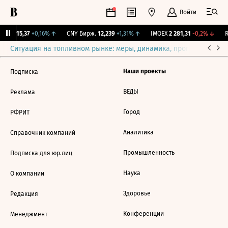
Войти
GBI
115,37
+0,16%
↑
CNY Бирж.
12,239
+1,31%
↑
IMOEX
2 281,31
-0,2%
↓
R
Ситуация на топливном рынке: меры, динамика, прогнозы
Выб
Наши проекты
Подписка
ВЕДЫ
Реклама
Город
РФРИТ
Аналитика
Справочник компаний
Промышленность
Подписка для юр.лиц
Наука
О компании
Здоровье
Редакция
Конференции
Менеджмент