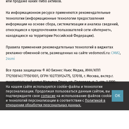
или продаже каких-либо активов.
На информационном ресурсе применяются рекомендательные
технологии (информационные технологии предоставления
информации на основе сбора, систематизации и анализа сведений,
относящихся к предпочтениям пользователей сети «Интернет»,
находящихся на территории Российской Федерации).
Правила применения рекомендательных технологий в виджетах
рекламно-обменной сети, размещенных на сайте vedomosti.ru:
СМИ2
,
24smi
Все права защищены © АО Бизнес Ньюс Медиа, ИНН/КПП
7712108141/771501001, ОГРН 1027739124775, 127018, г. Москва, вн.тер.г.
муниципальный округ Марьина Роща, ул. Полковая, д. 3, стр. 1 1999—
На нашем сайте используются cookie-файлы и технологии
2026
персонализации. Продолжая пользоваться данным сайтом, вы
ОК
подтверждаете свое
согласие
на использование файлов cookie
и технологий персонализации в соответствии с
Политикой в
отношении обработки персональных данных.