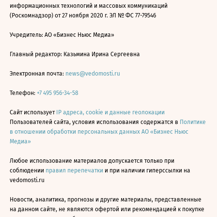
информационных технологий и массовых коммуникаций
(Роскомнадзор) от 27 ноября 2020 г. ЭЛ № ФС 77-79546
Учредитель: АО «Бизнес Ньюс Медиа»
Главный редактор: Казьмина Ирина Сергеевна
Электронная почта:
news@vedomosti.ru
Телефон:
+7 495 956-34-58
Сайт использует
IP адреса, cookie и данные геолокации
Пользователей сайта, условия использования содержатся в
Политике
в отношении обработки персональных данных АО «Бизнес Ньюс
Медиа»
Любое использование материалов допускается только при
соблюдении
правил перепечатки
и при наличии гиперссылки на
vedomosti.ru
Новости, аналитика, прогнозы и другие материалы, представленные
на данном сайте, не являются офертой или рекомендацией к покупке