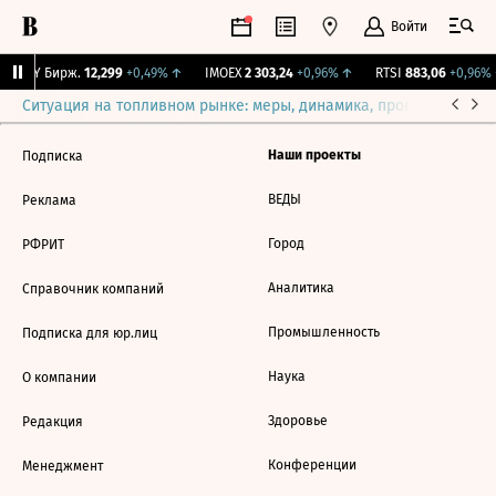
Войти
CNY Бирж.
12,299
+0,49%
↑
IMOEX
2 303,24
+0,96%
↑
RTSI
883,06
+0,96%
Ситуация на топливном рынке: меры, динамика, прогнозы
Выб
Наши проекты
Подписка
ВЕДЫ
Реклама
Город
РФРИТ
Аналитика
Справочник компаний
Промышленность
Подписка для юр.лиц
Наука
О компании
Здоровье
Редакция
Конференции
Менеджмент