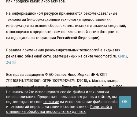
или продаже каких-либо активов.
На информационном ресурсе применяются рекомендательные
технологии (информационные технологии предоставления
информации на основе сбора, систематизации и анализа сведений,
относящихся к предпочтениям пользователей сети «Интернет»,
находящихся на территории Российской Федерации).
Правила применения рекомендательных технологий в виджетах
рекламно-обменной сети, размещенных на сайте vedomosti.ru:
СМИ2
,
24smi
Все права защищены © АО Бизнес Ньюс Медиа, ИНН/КПП
7712108141/771501001, ОГРН 1027739124775, 127018, г. Москва, вн.тер.г.
муниципальный округ Марьина Роща, ул. Полковая, д. 3, стр. 1 1999—
На нашем сайте используются cookie-файлы и технологии
2026
персонализации. Продолжая пользоваться данным сайтом, вы
ОК
подтверждаете свое
согласие
на использование файлов cookie
и технологий персонализации в соответствии с
Политикой в
отношении обработки персональных данных.