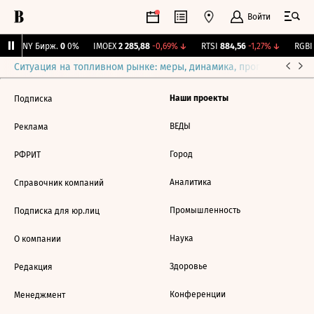
Войти
CNY Бирж.
0
0%
IMOEX
2 285,88
-0,69%
↓
RTSI
884,56
-1,27%
↓
RGBI
Ситуация на топливном рынке: меры, динамика, прогнозы
Выб
Наши проекты
Подписка
ВЕДЫ
Реклама
Город
РФРИТ
Аналитика
Справочник компаний
Промышленность
Подписка для юр.лиц
Наука
О компании
Здоровье
Редакция
Конференции
Менеджмент