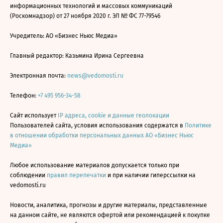
информационных технологий и массовых коммуникаций
(Роскомнадзор) от 27 ноября 2020 г. ЭЛ № ФС 77-79546
Учредитель: АО «Бизнес Ньюс Медиа»
Главный редактор: Казьмина Ирина Сергеевна
Электронная почта:
news@vedomosti.ru
Телефон:
+7 495 956-34-58
Сайт использует
IP адреса, cookie и данные геолокации
Пользователей сайта, условия использования содержатся в
Политике
в отношении обработки персональных данных АО «Бизнес Ньюс
Медиа»
Любое использование материалов допускается только при
соблюдении
правил перепечатки
и при наличии гиперссылки на
vedomosti.ru
Новости, аналитика, прогнозы и другие материалы, представленные
на данном сайте, не являются офертой или рекомендацией к покупке