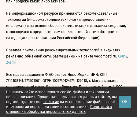
или продаже каких-либо активов.
На информационном ресурсе применяются рекомендательные
технологии (информационные технологии предоставления
информации на основе сбора, систематизации и анализа сведений,
относящихся к предпочтениям пользователей сети «Интернет»,
находящихся на территории Российской Федерации).
Правила применения рекомендательных технологий в виджетах
рекламно-обменной сети, размещенных на сайте vedomosti.ru:
СМИ2
,
24smi
Все права защищены © АО Бизнес Ньюс Медиа, ИНН/КПП
7712108141/771501001, ОГРН 1027739124775, 127018, г. Москва, вн.тер.г.
муниципальный округ Марьина Роща, ул. Полковая, д. 3, стр. 1 1999—
На нашем сайте используются cookie-файлы и технологии
2026
персонализации. Продолжая пользоваться данным сайтом, вы
ОК
подтверждаете свое
согласие
на использование файлов cookie
и технологий персонализации в соответствии с
Политикой в
отношении обработки персональных данных.