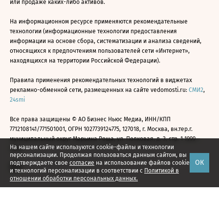
или продаже каких-либо активов.
На информационном ресурсе применяются рекомендательные
технологии (информационные технологии предоставления
информации на основе сбора, систематизации и анализа сведений,
относящихся к предпочтениям пользователей сети «Интернет»,
находящихся на территории Российской Федерации).
Правила применения рекомендательных технологий в виджетах
рекламно-обменной сети, размещенных на сайте vedomosti.ru:
СМИ2
,
24smi
Все права защищены © АО Бизнес Ньюс Медиа, ИНН/КПП
7712108141/771501001, ОГРН 1027739124775, 127018, г. Москва, вн.тер.г.
муниципальный округ Марьина Роща, ул. Полковая, д. 3, стр. 1 1999—
На нашем сайте используются cookie-файлы и технологии
2026
персонализации. Продолжая пользоваться данным сайтом, вы
ОК
подтверждаете свое
согласие
на использование файлов cookie
и технологий персонализации в соответствии с
Политикой в
отношении обработки персональных данных.