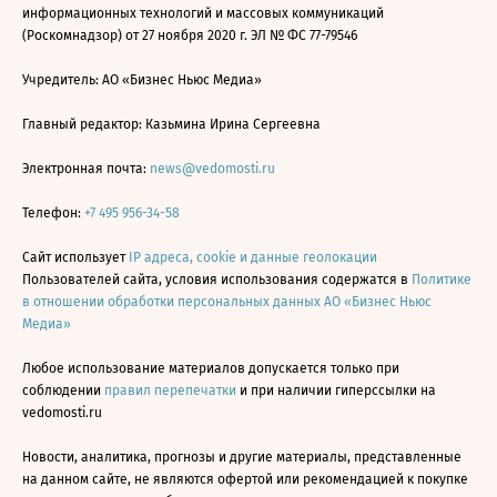
информационных технологий и массовых коммуникаций
(Роскомнадзор) от 27 ноября 2020 г. ЭЛ № ФС 77-79546
Учредитель: АО «Бизнес Ньюс Медиа»
Главный редактор: Казьмина Ирина Сергеевна
Электронная почта:
news@vedomosti.ru
Телефон:
+7 495 956-34-58
Сайт использует
IP адреса, cookie и данные геолокации
Пользователей сайта, условия использования содержатся в
Политике
в отношении обработки персональных данных АО «Бизнес Ньюс
Медиа»
Любое использование материалов допускается только при
соблюдении
правил перепечатки
и при наличии гиперссылки на
vedomosti.ru
Новости, аналитика, прогнозы и другие материалы, представленные
на данном сайте, не являются офертой или рекомендацией к покупке