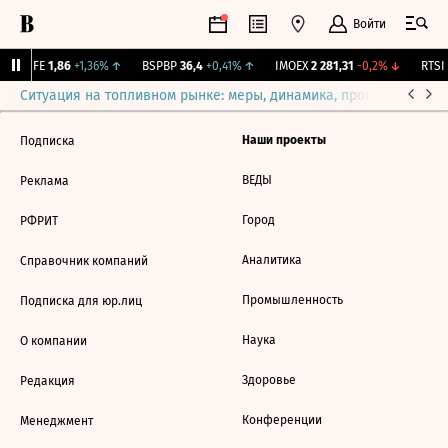
Войти
LIFE
1,86
+1,36%
↑
BSPBP
36,4
+0,41%
↑
IMOEX
2 281,31
-0,2%
↓
RTSI
Ситуация на топливном рынке: меры, динамика, прогнозы
Выб
Наши проекты
Подписка
ВЕДЫ
Реклама
Город
РФРИТ
Аналитика
Справочник компаний
Промышленность
Подписка для юр.лиц
Наука
О компании
Здоровье
Редакция
Конференции
Менеджмент