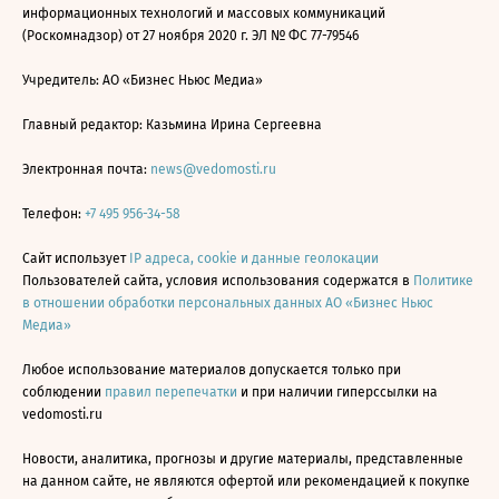
информационных технологий и массовых коммуникаций
(Роскомнадзор) от 27 ноября 2020 г. ЭЛ № ФС 77-79546
Учредитель: АО «Бизнес Ньюс Медиа»
Главный редактор: Казьмина Ирина Сергеевна
Электронная почта:
news@vedomosti.ru
Телефон:
+7 495 956-34-58
Сайт использует
IP адреса, cookie и данные геолокации
Пользователей сайта, условия использования содержатся в
Политике
в отношении обработки персональных данных АО «Бизнес Ньюс
Медиа»
Любое использование материалов допускается только при
соблюдении
правил перепечатки
и при наличии гиперссылки на
vedomosti.ru
Новости, аналитика, прогнозы и другие материалы, представленные
на данном сайте, не являются офертой или рекомендацией к покупке