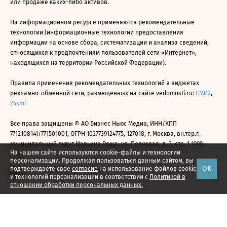
или продаже каких-либо активов.
На информационном ресурсе применяются рекомендательные
технологии (информационные технологии предоставления
информации на основе сбора, систематизации и анализа сведений,
относящихся к предпочтениям пользователей сети «Интернет»,
находящихся на территории Российской Федерации).
Правила применения рекомендательных технологий в виджетах
рекламно-обменной сети, размещенных на сайте vedomosti.ru:
СМИ2
,
24smi
Все права защищены © АО Бизнес Ньюс Медиа, ИНН/КПП
7712108141/771501001, ОГРН 1027739124775, 127018, г. Москва, вн.тер.г.
муниципальный округ Марьина Роща, ул. Полковая, д. 3, стр. 1 1999—
На нашем сайте используются cookie-файлы и технологии
2026
персонализации. Продолжая пользоваться данным сайтом, вы
ОК
подтверждаете свое
согласие
на использование файлов cookie
и технологий персонализации в соответствии с
Политикой в
отношении обработки персональных данных.