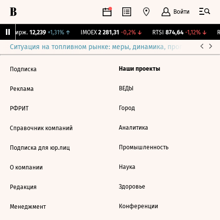
Войти
NY Бирж.
12,239
+1,31%
↑
IMOEX
2 281,31
-0,2%
↓
RTSI
874,64
-1,12%
↓
R
Ситуация на топливном рынке: меры, динамика, прогнозы
Выб
Наши проекты
Подписка
ВЕДЫ
Реклама
Город
РФРИТ
Аналитика
Справочник компаний
Промышленность
Подписка для юр.лиц
Наука
О компании
Здоровье
Редакция
Конференции
Менеджмент