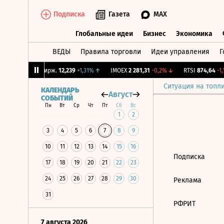
Подписка
Газета
MAX
Глобальные идеи
Бизнес
Экономика
ВЕДЫ
Правила торговли
Идеи управления
Г
Глобальные идеи
Бизнес
Экономик
94%
↓
CNY Бирж.
12,239
+1,31%
↑
IMOEX
2 281,31
-0,2%
↓
RTSI
874,64
-1,1
Ситуация на топл
КАЛЕНДАРЬ
Август
СОБЫТИЙ
Пн
Вт
Ср
Чт
Пт
Сб
Вс
1
2
3
4
5
6
7
8
9
10
11
12
13
14
15
16
Подписка
17
18
19
20
21
22
23
24
25
26
27
28
29
30
Реклама
31
РФРИТ
7 августа 2026