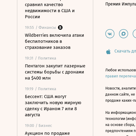
Премия Импул
сравнил качество
недвижимости в США и
России
19:55
/ Финансы
Wildberries включила атаки
беспилотников в
страхование заказов
Скачать дл
19:31
/ Политика
Пентагон закупит лазерные
Любое использов
системы борьбы с дронами
правил перепеч
на $400 млн
Новости, аналити
19:19
/ Политика
данном сайте, не
Бессент: США могут
продаже каких-л
заключить новую мирную
сделку с Ираном 7 или 8
На информацион
августа
технологии (инф
на основе сбора,
19:00
/ Бизнес
предпочтениям п
Аукцион по продаже