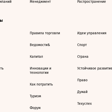
мпаний
Менеджмент
Распространение
ты
Правила торговли
Идеи управления
Ведомости&
Спорт
Капитал
Страна
ть
Инновации и
Устойчивое развити
технологии
Право
Как потратить
Думай
Туризм
Техуспех
Форум