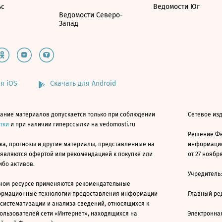
ьс
Ведомости Юг
Ведомости Северо-
Запад
я iOS
Скачать для Android
ание материалов допускается только при соблюдении
Сетевое изд
атки
и при наличии гиперссылки на vedomosti.ru
Решение Фе
ка, прогнозы и другие материалы, представленные на
информацио
 являются офертой или рекомендацией к покупке или
от 27 ноября
ибо активов.
Учредитель
ном ресурсе применяются рекомендательные
ормационные технологии предоставления информации
Главный ре
 систематизации и анализа сведений, относящихся к
ользователей сети «Интернет», находящихся на
Электронна