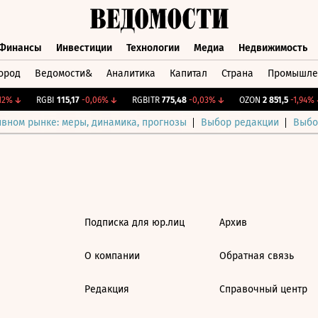
Финансы
Инвестиции
Технологии
Медиа
Недвижимость
ород
Ведомости&
Аналитика
Капитал
Страна
Промышле
а
Финансы
Инвестиции
Технологии
Медиа
Недвижимос
2%
↓
RGBI
115,17
-0,06%
↓
RGBITR
775,48
-0,03%
↓
OZON
2 851,5
-1,94%
↓
ивном рынке: меры, динамика, прогнозы
Выбор редакции
Выбо
Подписка для юр.лиц
Архив
О компании
Обратная связь
Редакция
Справочный центр