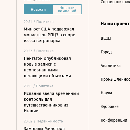
Справочник ко
Новости
Новости
компаний
20:51
/ Политика
Наши проек
Минюст США поддержал
монастырь РПЦЗ в споре
ВЕДЫ
из-за ветропарка
20:32
/ Политика
Город
Пентагон опубликовал
новые записи с
Аналитика
неопознанными
летающими объектами
Промышленнос
20:11
/ Политика
Наука
Испания ввела временный
контроль для
путешественников из
Здоровье
Италии
Конференции
20:02
/ Недвижимость
Замглавы Минстроя