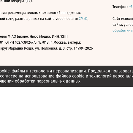
ийской Федерации).
Телефон:
+7
ния рекомендательных технологий в виджетах
й сети, размещенных на сайте vedomosti.ru:
СМИ2
,
Сайт испол
сайта, усл
обработки 
ены © АО Бизнес Ньюс Медиа, ИНН/КПП
01, ОГРН 1027739124775, 127018, г. Москва, вн.тер.г.
уг Марьина Роща, ул. Полковая, д. 3, стр. 1 1999—2026
ookie-файлы и технологии персонализации. Продолжая пользоват
согласие
на использование файлов cookie и технологий персонал
ошении обработки персональных данных.