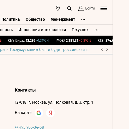
Войти
Политика
Общество
Менеджмент
нность
Инновации и технологии
Техуспех
ть
Политика
Общество
Менеджмент
CNY Бирж.
12,239
+1,31%
↑
IMOEX
2 281,31
-0,2%
↓
RTSI
874,64
-1,12%
↓
ры в Госдуму: каким был и будет российский парламент
Война н
Контакты
127018, г. Москва, ул. Полковая, д. 3, стр. 1
На карте
+7 495 956-34-58