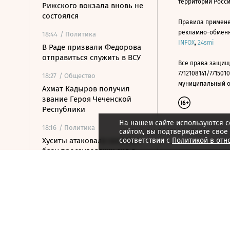
территории Росс
Рижского вокзала вновь не
состоялся
Правила примене
рекламно-обменно
18:44
/ Политика
INFOX
,
24smi
В Раде призвали Федорова
отправиться служить в ВСУ
Все права защищ
7712108141/7715010
18:27
/ Общество
муниципальный окр
Ахмат Кадыров получил
звание Героя Чеченской
Республики
На нашем сайте используются c
18:16
/ Политика
сайтом, вы подтверждаете свое
Хуситы атаковали военную
соответствии с
Политикой в отн
базу просаудовских сил в
Йемене
18:11
/ Политика
Американский сенатор
предупредил о рисках из-
за новых санкций против
России