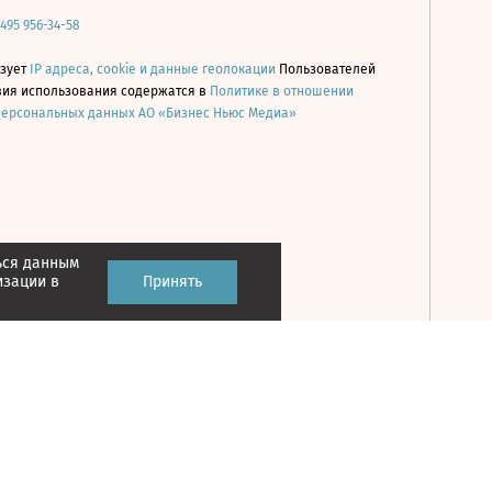
 495 956-34-58
ьзует
IP адреса, cookie и данные геолокации
Пользователей
овия использования содержатся в
Политике в отношении
персональных данных АО «Бизнес Ньюс Медиа»
ься данным
Принять
изации в