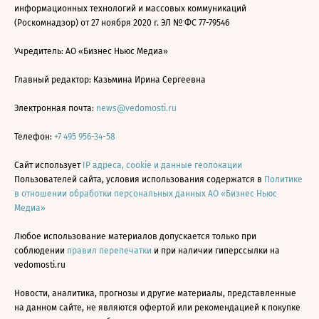
информационных технологий и массовых коммуникаций
(Роскомнадзор) от 27 ноября 2020 г. ЭЛ № ФС 77-79546
Учредитель: АО «Бизнес Ньюс Медиа»
Главный редактор: Казьмина Ирина Сергеевна
Электронная почта:
news@vedomosti.ru
Телефон:
+7 495 956-34-58
Сайт использует
IP адреса, cookie и данные геолокации
Пользователей сайта, условия использования содержатся в
Политике
в отношении обработки персональных данных АО «Бизнес Ньюс
Медиа»
Любое использование материалов допускается только при
соблюдении
правил перепечатки
и при наличии гиперссылки на
vedomosti.ru
Новости, аналитика, прогнозы и другие материалы, представленные
на данном сайте, не являются офертой или рекомендацией к покупке