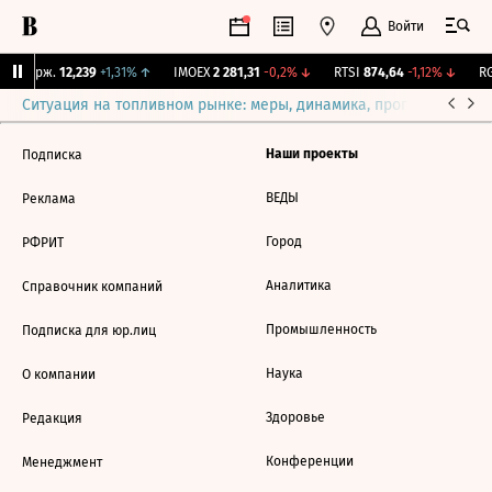
Войти
NY Бирж.
12,239
+1,31%
↑
IMOEX
2 281,31
-0,2%
↓
RTSI
874,64
-1,12%
↓
RG
Ситуация на топливном рынке: меры, динамика, прогнозы
Выб
Наши проекты
Подписка
ВЕДЫ
Реклама
Город
РФРИТ
Аналитика
Справочник компаний
Промышленность
Подписка для юр.лиц
Наука
О компании
Здоровье
Редакция
Конференции
Менеджмент