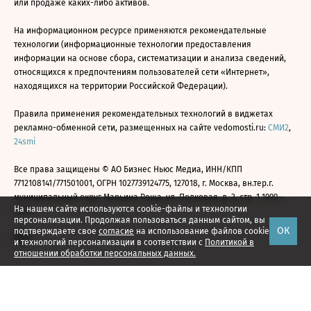
или продаже каких-либо активов.
На информационном ресурсе применяются рекомендательные
технологии (информационные технологии предоставления
информации на основе сбора, систематизации и анализа сведений,
относящихся к предпочтениям пользователей сети «Интернет»,
находящихся на территории Российской Федерации).
Правила применения рекомендательных технологий в виджетах
рекламно-обменной сети, размещенных на сайте vedomosti.ru:
СМИ2
,
24smi
Все права защищены © АО Бизнес Ньюс Медиа, ИНН/КПП
7712108141/771501001, ОГРН 1027739124775, 127018, г. Москва, вн.тер.г.
муниципальный округ Марьина Роща, ул. Полковая, д. 3, стр. 1 1999—
На нашем сайте используются cookie-файлы и технологии
2026
персонализации. Продолжая пользоваться данным сайтом, вы
ОК
подтверждаете свое
согласие
на использование файлов cookie
и технологий персонализации в соответствии с
Политикой в
отношении обработки персональных данных.