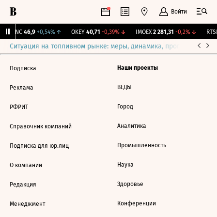
Войти
NKNC
46,9
+0,54%
↑
OKEY
40,71
-0,39%
↓
IMOEX
2 281,31
-0,2%
↓
RTSI
Ситуация на топливном рынке: меры, динамика, прогнозы
Выб
Наши проекты
Подписка
ВЕДЫ
Реклама
Город
РФРИТ
Аналитика
Справочник компаний
Промышленность
Подписка для юр.лиц
Наука
О компании
Здоровье
Редакция
Конференции
Менеджмент