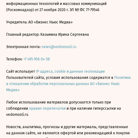
информационных технологий и массовых коммуникаций
(Роскомнадзор) от 27 ноября 2020 г. ЭЛ № ФС 77-79546
Учредитель: АО «Бизнес Ньюс Медиа»
Главный редактор: Казьмина Ирина Сергеевна
Электронная почта:
news@vedomosti.ru
Телефон:
+7 495 956-34-58
Сайт использует
IP адреса, cookie и данные геолокации
Пользователей сайта, условия использования содержатся в
Политике
в отношении обработки персональных данных АО «Бизнес Ньюс
Медиа»
Любое использование материалов допускается только при
соблюдении
правил перепечатки
и при наличии гиперссылки на
vedomosti.ru
Новости, аналитика, прогнозы и другие материалы, представленные
на данном сайте, не являются офертой или рекомендацией к покупке