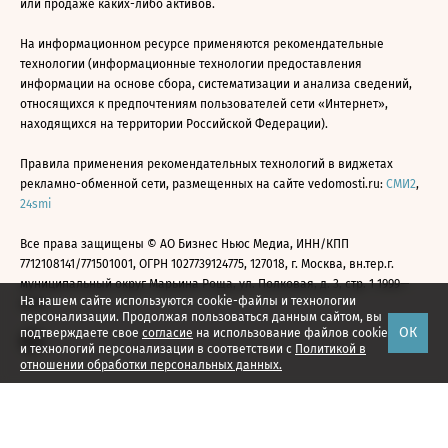
или продаже каких-либо активов.
На информационном ресурсе применяются рекомендательные
технологии (информационные технологии предоставления
информации на основе сбора, систематизации и анализа сведений,
относящихся к предпочтениям пользователей сети «Интернет»,
находящихся на территории Российской Федерации).
Правила применения рекомендательных технологий в виджетах
рекламно-обменной сети, размещенных на сайте vedomosti.ru:
СМИ2
,
24smi
Все права защищены © АО Бизнес Ньюс Медиа, ИНН/КПП
7712108141/771501001, ОГРН 1027739124775, 127018, г. Москва, вн.тер.г.
муниципальный округ Марьина Роща, ул. Полковая, д. 3, стр. 1 1999—
На нашем сайте используются cookie-файлы и технологии
2026
персонализации. Продолжая пользоваться данным сайтом, вы
ОК
подтверждаете свое
согласие
на использование файлов cookie
и технологий персонализации в соответствии с
Политикой в
отношении обработки персональных данных.