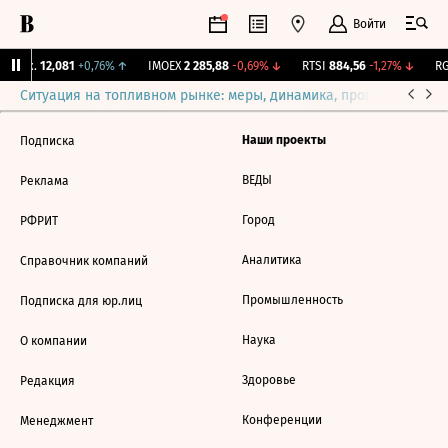
Войти
 Бирж.
12,081
+0,76%
↑
IMOEX
2 285,88
-0,69%
↓
RTSI
884,56
-1,27%
↓
RG
Ситуация на топливном рынке: меры, динамика, прогнозы
Выб
Наши проекты
Подписка
ВЕДЫ
Реклама
Город
РФРИТ
Аналитика
Справочник компаний
Промышленность
Подписка для юр.лиц
Наука
О компании
Здоровье
Редакция
Конференции
Менеджмент