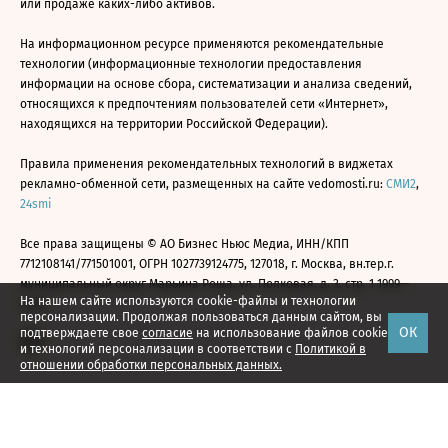
или продаже каких-либо активов.
На информационном ресурсе применяются рекомендательные
технологии (информационные технологии предоставления
информации на основе сбора, систематизации и анализа сведений,
относящихся к предпочтениям пользователей сети «Интернет»,
находящихся на территории Российской Федерации).
Правила применения рекомендательных технологий в виджетах
рекламно-обменной сети, размещенных на сайте vedomosti.ru:
СМИ2
,
24smi
Все права защищены © АО Бизнес Ньюс Медиа, ИНН/КПП
7712108141/771501001, ОГРН 1027739124775, 127018, г. Москва, вн.тер.г.
муниципальный округ Марьина Роща, ул. Полковая, д. 3, стр. 1 1999—
На нашем сайте используются cookie-файлы и технологии
2026
персонализации. Продолжая пользоваться данным сайтом, вы
ОК
подтверждаете свое
согласие
на использование файлов cookie
и технологий персонализации в соответствии с
Политикой в
отношении обработки персональных данных.