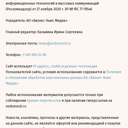
информационных технологий и массовых коммуникаций
(Роскомнадзор) от 27 ноября 2020 г. ЭЛ № ФС 77-79546
Учредитель: АО «Бизнес Ньюс Медиа»
Главный редактор: Казьмина Ирина Сергеевна
Электронная почта:
news@vedomosti.ru
Телефон:
+7 495 956-34-58
Сайт использует
IP адреса, cookie и данные геолокации
Пользователей сайта, условия использования содержатся в
Политике
в отношении обработки персональных данных АО «Бизнес Ньюс
Медиа»
Любое использование материалов допускается только при
соблюдении
правил перепечатки
и при наличии гиперссылки на
vedomosti.ru
Новости, аналитика, прогнозы и другие материалы, представленные
на данном сайте, не являются офертой или рекомендацией к покупке