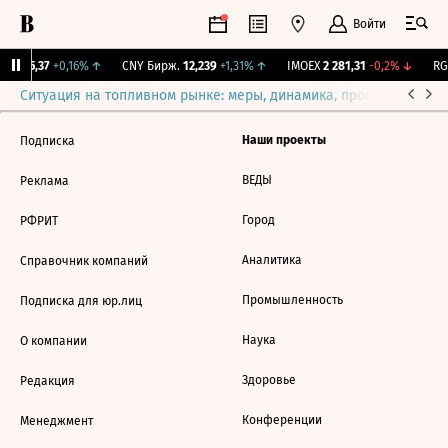
Войти
BI
115,37
+0,16%
↑
CNY Бирж.
12,239
+1,31%
↑
IMOEX
2 281,31
-0,2%
↓
RGB
Ситуация на топливном рынке: меры, динамика, прогнозы
Выб
Наши проекты
Подписка
ВЕДЫ
Реклама
Город
РФРИТ
Аналитика
Справочник компаний
Промышленность
Подписка для юр.лиц
Наука
О компании
Здоровье
Редакция
Конференции
Менеджмент