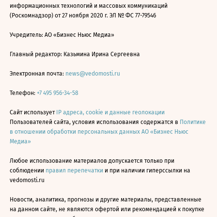
информационных технологий и массовых коммуникаций
(Роскомнадзор) от 27 ноября 2020 г. ЭЛ № ФС 77-79546
Учредитель: АО «Бизнес Ньюс Медиа»
Главный редактор: Казьмина Ирина Сергеевна
Электронная почта:
news@vedomosti.ru
Телефон:
+7 495 956-34-58
Сайт использует
IP адреса, cookie и данные геолокации
Пользователей сайта, условия использования содержатся в
Политике
в отношении обработки персональных данных АО «Бизнес Ньюс
Медиа»
Любое использование материалов допускается только при
соблюдении
правил перепечатки
и при наличии гиперссылки на
vedomosti.ru
Новости, аналитика, прогнозы и другие материалы, представленные
на данном сайте, не являются офертой или рекомендацией к покупке