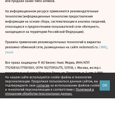
или продаже каких-либо активов.
На информационном ресурсе применяются рекомендательные
технологии (информационные технологии предоставления
информации на основе сбора, систематизации и анализа сведений,
относящихся к предпочтениям пользователей сети «Интернет»,
находящихся на территории Российской Федерации).
Правила применения рекомендательных технологий в виджетах
рекламно-обменной сети, размещенных на сайте vedomosti.ru:
СМИ2
,
24smi
Все права защищены © АО Бизнес Ньюс Медиа, ИНН/КПП
7712108141/771501001, ОГРН 1027739124775, 127018, г. Москва, вн.тер.г.
муниципальный округ Марьина Роща, ул. Полковая, д. 3, стр. 1 1999—
На нашем сайте используются cookie-файлы и технологии
2026
персонализации. Продолжая пользоваться данным сайтом, вы
ОК
подтверждаете свое
согласие
на использование файлов cookie
и технологий персонализации в соответствии с
Политикой в
отношении обработки персональных данных.