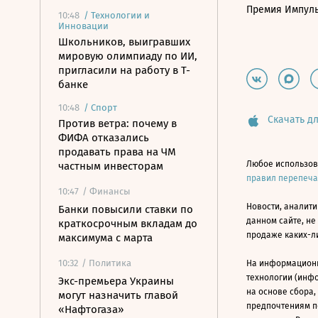
Премия Импул
10:48
/
Технологии и
Инновации
Школьников, выигравших
мировую олимпиаду по ИИ,
пригласили на работу в Т-
банке
10:48
/
Спорт
Скачать дл
Против ветра: почему в
ФИФА отказались
продавать права на ЧМ
Любое использов
частным инвесторам
правил перепеч
10:47
/ Финансы
Новости, аналити
Банки повысили ставки по
данном сайте, не
краткосрочным вкладам до
продаже каких-л
максимума с марта
10:32
/ Политика
На информацион
технологии (инф
Экс-премьера Украины
на основе сбора,
могут назначить главой
предпочтениям п
«Нафтогаза»