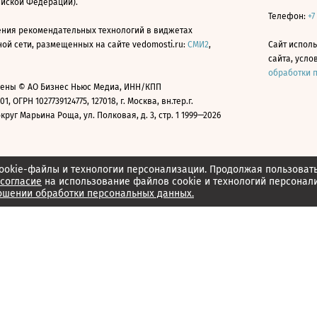
ийской Федерации).
Телефон:
+7
ния рекомендательных технологий в виджетах
й сети, размещенных на сайте vedomosti.ru:
СМИ2
,
Сайт испол
сайта, усл
обработки 
ены © АО Бизнес Ньюс Медиа, ИНН/КПП
01, ОГРН 1027739124775, 127018, г. Москва, вн.тер.г.
уг Марьина Роща, ул. Полковая, д. 3, стр. 1 1999—2026
ookie-файлы и технологии персонализации. Продолжая пользоват
согласие
на использование файлов cookie и технологий персонал
ошении обработки персональных данных.