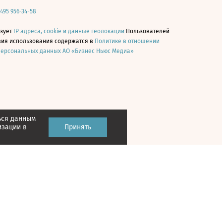
 495 956-34-58
ьзует
IP адреса, cookie и данные геолокации
Пользователей
овия использования содержатся в
Политике в отношении
персональных данных АО «Бизнес Ньюс Медиа»
ься данным
Принять
изации в