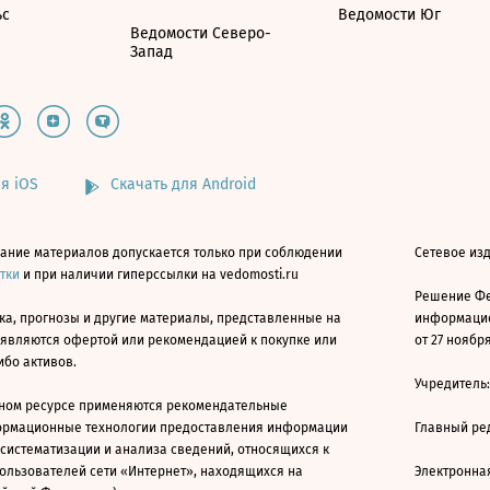
ьс
Ведомости Юг
Ведомости Северо-
Запад
я iOS
Скачать для Android
ание материалов допускается только при соблюдении
Сетевое изд
атки
и при наличии гиперссылки на vedomosti.ru
Решение Фе
ка, прогнозы и другие материалы, представленные на
информацио
 являются офертой или рекомендацией к покупке или
от 27 ноября
ибо активов.
Учредитель
ном ресурсе применяются рекомендательные
ормационные технологии предоставления информации
Главный ре
 систематизации и анализа сведений, относящихся к
ользователей сети «Интернет», находящихся на
Электронна