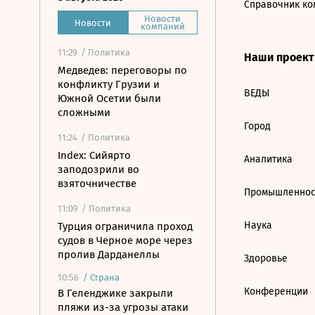
Справочник ко
Новости
Новости
компаний
11:29
/ Политика
Наши проек
Медведев: переговоры по
конфликту Грузии и
ВЕДЫ
Южной Осетии были
сложными
Город
11:24
/ Политика
Index: Сийярто
Аналитика
заподозрили во
взяточничестве
Промышленнос
11:09
/ Политика
Наука
Турция ограничила проход
судов в Черное море через
пролив Дарданеллы
Здоровье
10:56
/
Страна
Конференции
В Геленджике закрыли
пляжи из-за угрозы атаки