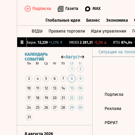
Подписка
Газета
MAX
Глобальные идеи
Бизнес
Экономика
ВЕДЫ
Правила торговли
Идеи управления
Г
Глобальные идеи
Бизнес
Экономик
,18%
↑
CNY Бирж.
12,239
+1,31%
↑
IMOEX
2 281,31
-0,2%
↓
RTSI
874,64
-1
Ситуация на топл
КАЛЕНДАРЬ
Август
СОБЫТИЙ
Пн
Вт
Ср
Чт
Пт
Сб
Вс
1
2
3
4
5
6
7
8
9
10
11
12
13
14
15
16
Подписка
17
18
19
20
21
22
23
24
25
26
27
28
29
30
Реклама
31
РФРИТ
8 августа 2026