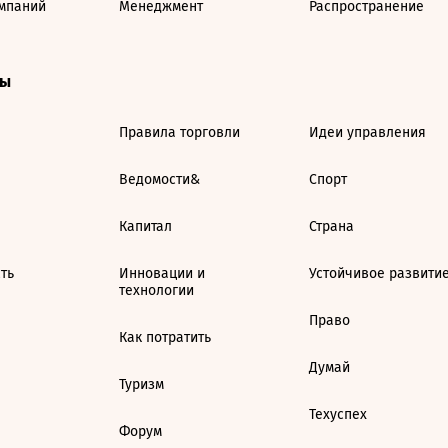
мпаний
Менеджмент
Распространение
ты
Правила торговли
Идеи управления
Ведомости&
Спорт
Капитал
Страна
ть
Инновации и
Устойчивое развити
технологии
Право
Как потратить
Думай
Туризм
Техуспех
Форум