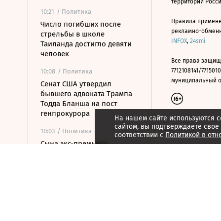
территории Росс
10:21
/ Политика
Правила примене
Число погибших после
рекламно-обменно
стрельбы в школе
INFOX
,
24smi
Таиланда достигло девяти
человек
Все права защищ
7712108141/7715010
10:08
/ Политика
муниципальный окр
Сенат США утвердил
бывшего адвоката Трампа
Тодда Бланша на пост
генпрокурора
На нашем сайте используются c
сайтом, вы подтверждаете свое
10:03
/ Политика
соответствии с
Политикой в отн
Сына экс-премьера
Армении задержали по
делу об убийстве
09:46
/ Политика
Вучич и Зеленский
встретились в Белграде
09:43
/ Политика