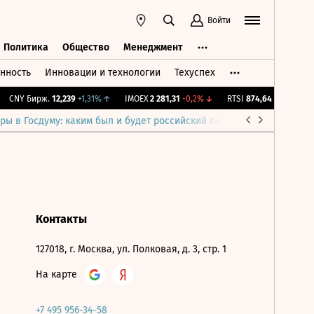
Войти
Политика
Общество
Менеджмент
нность
Инновации и технологии
Техуспех
ть
Политика
Общество
Менеджмент
CNY Бирж.
12,239
+1,31%
↑
IMOEX
2 281,31
-0,2%
↓
RTSI
874,64
-1,12%
↓
ры в Госдуму: каким был и будет российский парламент
Война н
Контакты
127018, г. Москва, ул. Полковая, д. 3, стр. 1
На карте
+7 495 956-34-58