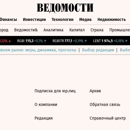
Финансы
Инвестиции
Технологии
Медиа
Недвижимость
ород
Ведомости&
Аналитика
Капитал
Страна
Промышле
а
Финансы
Инвестиции
Технологии
Медиа
Недвижимос
,12%
↓
RGBI
115,3
+0,1%
↑
RGBITR
777,1
+0,19%
↑
LENT
1 974,5
+0,18%
↑
ивном рынке: меры, динамика, прогнозы
Выбор редакции
Выбо
Подписка для юр.лиц
Архив
О компании
Обратная связь
Редакция
Справочный центр