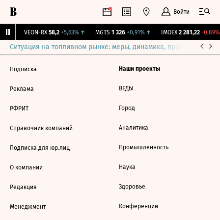
Войти
3%
↑
VEON-RX
58,2
+5,63%
↑
MGTS
1 326
+0,91%
↑
IMOEX
2 281,22
-0,89%
Ситуация на топливном рынке: меры, динамика, прогнозы
Выб
Наши проекты
Подписка
ВЕДЫ
Реклама
Город
РФРИТ
Аналитика
Справочник компаний
Промышленность
Подписка для юр.лиц
Наука
О компании
Здоровье
Редакция
Конференции
Менеджмент