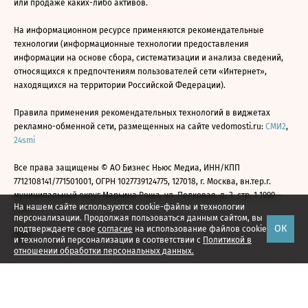
или продаже каких-либо активов.
На информационном ресурсе применяются рекомендательные
технологии (информационные технологии предоставления
информации на основе сбора, систематизации и анализа сведений,
относящихся к предпочтениям пользователей сети «Интернет»,
находящихся на территории Российской Федерации).
Правила применения рекомендательных технологий в виджетах
рекламно-обменной сети, размещенных на сайте vedomosti.ru:
СМИ2
,
24smi
Все права защищены © АО Бизнес Ньюс Медиа, ИНН/КПП
7712108141/771501001, ОГРН 1027739124775, 127018, г. Москва, вн.тер.г.
муниципальный округ Марьина Роща, ул. Полковая, д. 3, стр. 1 1999—
На нашем сайте используются cookie-файлы и технологии
2026
персонализации. Продолжая пользоваться данным сайтом, вы
ОК
подтверждаете свое
согласие
на использование файлов cookie
и технологий персонализации в соответствии с
Политикой в
отношении обработки персональных данных.