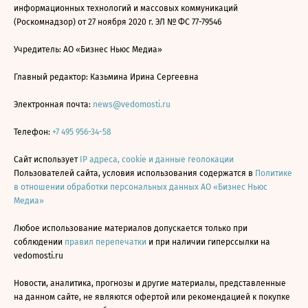
информационных технологий и массовых коммуникаций
(Роскомнадзор) от 27 ноября 2020 г. ЭЛ № ФС 77-79546
Учредитель: АО «Бизнес Ньюс Медиа»
Главный редактор: Казьмина Ирина Сергеевна
Электронная почта:
news@vedomosti.ru
Телефон:
+7 495 956-34-58
Сайт использует
IP адреса, cookie и данные геолокации
Пользователей сайта, условия использования содержатся в
Политике
в отношении обработки персональных данных АО «Бизнес Ньюс
Медиа»
Любое использование материалов допускается только при
соблюдении
правил перепечатки
и при наличии гиперссылки на
vedomosti.ru
Новости, аналитика, прогнозы и другие материалы, представленные
на данном сайте, не являются офертой или рекомендацией к покупке