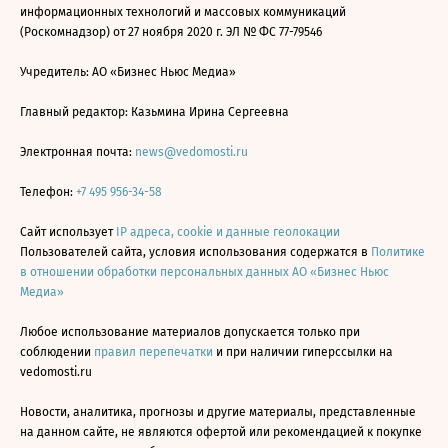
информационных технологий и массовых коммуникаций
(Роскомнадзор) от 27 ноября 2020 г. ЭЛ № ФС 77-79546
Учредитель: АО «Бизнес Ньюс Медиа»
Главный редактор: Казьмина Ирина Сергеевна
Электронная почта:
news@vedomosti.ru
Телефон:
+7 495 956-34-58
Сайт использует
IP адреса, cookie и данные геолокации
Пользователей сайта, условия использования содержатся в
Политике
в отношении обработки персональных данных АО «Бизнес Ньюс
Медиа»
Любое использование материалов допускается только при
соблюдении
правил перепечатки
и при наличии гиперссылки на
vedomosti.ru
Новости, аналитика, прогнозы и другие материалы, представленные
на данном сайте, не являются офертой или рекомендацией к покупке