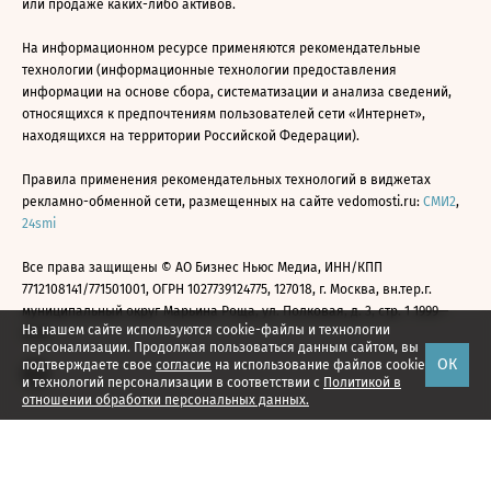
или продаже каких-либо активов.
На информационном ресурсе применяются рекомендательные
технологии (информационные технологии предоставления
информации на основе сбора, систематизации и анализа сведений,
относящихся к предпочтениям пользователей сети «Интернет»,
находящихся на территории Российской Федерации).
Правила применения рекомендательных технологий в виджетах
рекламно-обменной сети, размещенных на сайте vedomosti.ru:
СМИ2
,
24smi
Все права защищены © АО Бизнес Ньюс Медиа, ИНН/КПП
7712108141/771501001, ОГРН 1027739124775, 127018, г. Москва, вн.тер.г.
муниципальный округ Марьина Роща, ул. Полковая, д. 3, стр. 1 1999—
На нашем сайте используются cookie-файлы и технологии
2026
персонализации. Продолжая пользоваться данным сайтом, вы
ОК
подтверждаете свое
согласие
на использование файлов cookie
и технологий персонализации в соответствии с
Политикой в
отношении обработки персональных данных.