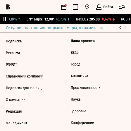
Войти
,35
+0,18%
↑
CNY Бирж.
12,081
+0,76%
↑
IMOEX
2 285,88
-0,69%
↓
RGBITR
Ситуация на топливном рынке: меры, динамика, прогнозы
Выб
Наши проекты
Подписка
ВЕДЫ
Реклама
Город
РФРИТ
Аналитика
Справочник компаний
Промышленность
Подписка для юр.лиц
Наука
О компании
Здоровье
Редакция
Конференции
Менеджмент