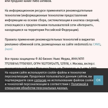
или продаже каких-либо активов.
На информационном ресурсе применяются рекомендательные
технологии (информационные технологии предоставления
информации на основе сбора, систематизации и анализа сведений,
относящихся к предпочтениям пользователей сети «Интернет»,
находящихся на территории Российской Федерации).
Правила применения рекомендательных технологий в виджетах
рекламно-обменной сети, размещенных на сайте vedomosti.ru:
СМИ2
,
24smi
Все права защищены © АО Бизнес Ньюс Медиа, ИНН/КПП
7712108141/771501001, ОГРН 1027739124775, 127018, г. Москва, вн.тер.г.
муниципальный округ Марьина Роща, ул. Полковая, д. 3, стр. 1 1999—
На нашем сайте используются cookie-файлы и технологии
2026
персонализации. Продолжая пользоваться данным сайтом, вы
ОК
подтверждаете свое
согласие
на использование файлов cookie
и технологий персонализации в соответствии с
Политикой в
отношении обработки персональных данных.