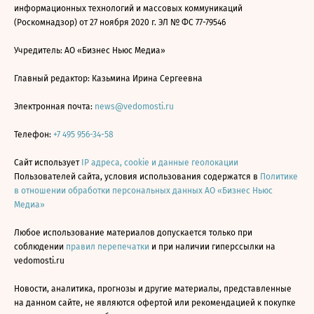
информационных технологий и массовых коммуникаций
(Роскомнадзор) от 27 ноября 2020 г. ЭЛ № ФС 77-79546
Учредитель: АО «Бизнес Ньюс Медиа»
Главный редактор: Казьмина Ирина Сергеевна
Электронная почта:
news@vedomosti.ru
Телефон:
+7 495 956-34-58
Сайт использует
IP адреса, cookie и данные геолокации
Пользователей сайта, условия использования содержатся в
Политике
в отношении обработки персональных данных АО «Бизнес Ньюс
Медиа»
Любое использование материалов допускается только при
соблюдении
правил перепечатки
и при наличии гиперссылки на
vedomosti.ru
Новости, аналитика, прогнозы и другие материалы, представленные
на данном сайте, не являются офертой или рекомендацией к покупке