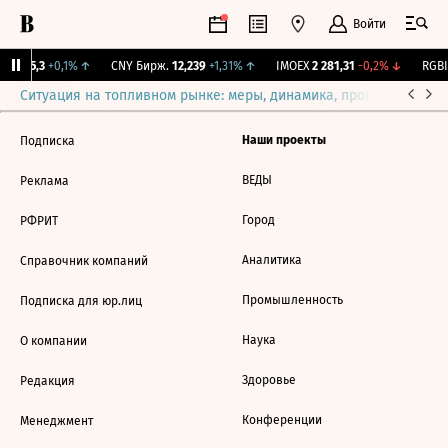
Войти
BI
115,3
+0,1%
↑
CNY Бирж.
12,239
+1,31%
↑
IMOEX
2 281,31
-0,2%
↓
RGBI
Ситуация на топливном рынке: меры, динамика, прогнозы
Выб
Наши проекты
Подписка
ВЕДЫ
Реклама
Город
РФРИТ
Аналитика
Справочник компаний
Промышленность
Подписка для юр.лиц
Наука
О компании
Здоровье
Редакция
Конференции
Менеджмент