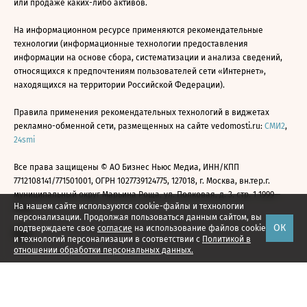
или продаже каких-либо активов.
На информационном ресурсе применяются рекомендательные
технологии (информационные технологии предоставления
информации на основе сбора, систематизации и анализа сведений,
относящихся к предпочтениям пользователей сети «Интернет»,
находящихся на территории Российской Федерации).
Правила применения рекомендательных технологий в виджетах
рекламно-обменной сети, размещенных на сайте vedomosti.ru:
СМИ2
,
24smi
Все права защищены © АО Бизнес Ньюс Медиа, ИНН/КПП
7712108141/771501001, ОГРН 1027739124775, 127018, г. Москва, вн.тер.г.
муниципальный округ Марьина Роща, ул. Полковая, д. 3, стр. 1 1999—
На нашем сайте используются cookie-файлы и технологии
2026
персонализации. Продолжая пользоваться данным сайтом, вы
ОК
подтверждаете свое
согласие
на использование файлов cookie
и технологий персонализации в соответствии с
Политикой в
отношении обработки персональных данных.