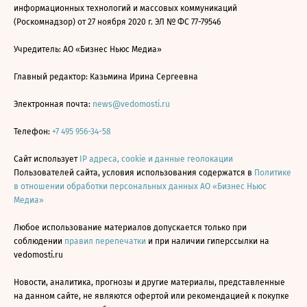
информационных технологий и массовых коммуникаций
(Роскомнадзор) от 27 ноября 2020 г. ЭЛ № ФС 77-79546
Учредитель: АО «Бизнес Ньюс Медиа»
Главный редактор: Казьмина Ирина Сергеевна
Электронная почта:
news@vedomosti.ru
Телефон:
+7 495 956-34-58
Сайт использует
IP адреса, cookie и данные геолокации
Пользователей сайта, условия использования содержатся в
Политике
в отношении обработки персональных данных АО «Бизнес Ньюс
Медиа»
Любое использование материалов допускается только при
соблюдении
правил перепечатки
и при наличии гиперссылки на
vedomosti.ru
Новости, аналитика, прогнозы и другие материалы, представленные
на данном сайте, не являются офертой или рекомендацией к покупке