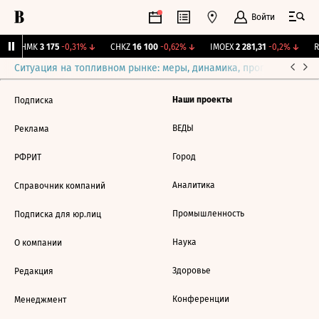
Войти
CHMK
3 175
-0,31%
↓
CHKZ
16 100
-0,62%
↓
IMOEX
2 281,31
-0,2%
↓
RT
Ситуация на топливном рынке: меры, динамика, прогнозы
Выб
Наши проекты
Подписка
ВЕДЫ
Реклама
Город
РФРИТ
Аналитика
Справочник компаний
Промышленность
Подписка для юр.лиц
Наука
О компании
Здоровье
Редакция
Конференции
Менеджмент