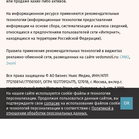
или продаже каких-либо активов.
На информационном ресурсе применяются рекомендательные
технологии (информационные технологии предоставления
информации на основе сбора, систематизации и анализа сведений,
относящихся к предпочтениям пользователей сети «Интернет»,
находящихся на территории Российской Федерации).
Правила применения рекомендательных технологий в виджетах
рекламно-обменной сети, размещенных на сайте vedomosti.ru:
СМИ2
,
24smi
Все права защищены © АО Бизнес Ньюс Медиа, ИНН/КПП
7712108141/771501001, ОГРН 1027739124775, 127018, г. Москва, вн.тер.г.
муниципальный округ Марьина Роща, ул. Полковая, д. 3, стр. 1 1999—
На нашем сайте используются cookie-файлы и технологии
2026
персонализации. Продолжая пользоваться данным сайтом, вы
ОК
подтверждаете свое
согласие
на использование файлов cookie
и технологий персонализации в соответствии с
Политикой в
отношении обработки персональных данных.