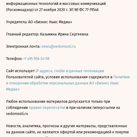
информационных технологий и массовых коммуникаций
(Роскомнадзор) от 27 ноября 2020 г. ЭЛ № ФС 77-79546
Учредитель: АО «Бизнес Ньюс Медиа»
Главный редактор: Казьмина Ирина Сергеевна
Электронная почта:
news@vedomosti.ru
Телефон:
+7 495 956-34-58
Сайт использует
IP адреса, cookie и данные геолокации
Пользователей сайта, условия использования содержатся в
Политике
в отношении обработки персональных данных АО «Бизнес Ньюс
Медиа»
Любое использование материалов допускается только при
соблюдении
правил перепечатки
и при наличии гиперссылки на
vedomosti.ru
Новости, аналитика, прогнозы и другие материалы, представленные
на данном сайте, не являются офертой или рекомендацией к покупке