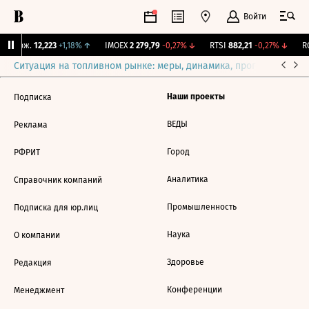
Войти
Y Бирж.
12,223
+1,18%
↑
IMOEX
2 279,79
-0,27%
↓
RTSI
882,21
-0,27%
↓
RG
Ситуация на топливном рынке: меры, динамика, прогнозы
Выб
Наши проекты
Подписка
ВЕДЫ
Реклама
Город
РФРИТ
Аналитика
Справочник компаний
Промышленность
Подписка для юр.лиц
Наука
О компании
Здоровье
Редакция
Конференции
Менеджмент