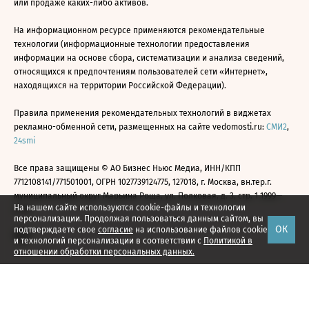
или продаже каких-либо активов.
На информационном ресурсе применяются рекомендательные
технологии (информационные технологии предоставления
информации на основе сбора, систематизации и анализа сведений,
относящихся к предпочтениям пользователей сети «Интернет»,
находящихся на территории Российской Федерации).
Правила применения рекомендательных технологий в виджетах
рекламно-обменной сети, размещенных на сайте vedomosti.ru:
СМИ2
,
24smi
Все права защищены © АО Бизнес Ньюс Медиа, ИНН/КПП
7712108141/771501001, ОГРН 1027739124775, 127018, г. Москва, вн.тер.г.
муниципальный округ Марьина Роща, ул. Полковая, д. 3, стр. 1 1999—
На нашем сайте используются cookie-файлы и технологии
2026
персонализации. Продолжая пользоваться данным сайтом, вы
ОК
подтверждаете свое
согласие
на использование файлов cookie
и технологий персонализации в соответствии с
Политикой в
отношении обработки персональных данных.