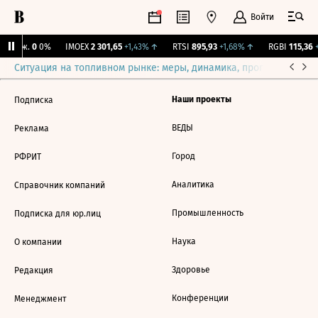
Войти
 Бирж.
0
0%
IMOEX
2 301,65
+1,43%
↑
RTSI
895,93
+1,68%
↑
RGBI
115,36
+
Ситуация на топливном рынке: меры, динамика, прогнозы
Выб
Наши проекты
Подписка
ВЕДЫ
Реклама
Город
РФРИТ
Аналитика
Справочник компаний
Промышленность
Подписка для юр.лиц
Наука
О компании
Здоровье
Редакция
Конференции
Менеджмент