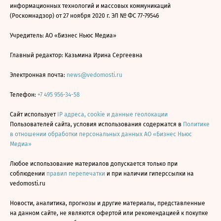
информационных технологий и массовых коммуникаций
(Роскомнадзор) от 27 ноября 2020 г. ЭЛ № ФС 77-79546
Учредитель: АО «Бизнес Ньюс Медиа»
Главный редактор: Казьмина Ирина Сергеевна
Электронная почта:
news@vedomosti.ru
Телефон:
+7 495 956-34-58
Сайт использует
IP адреса, cookie и данные геолокации
Пользователей сайта, условия использования содержатся в
Политике
в отношении обработки персональных данных АО «Бизнес Ньюс
Медиа»
Любое использование материалов допускается только при
соблюдении
правил перепечатки
и при наличии гиперссылки на
vedomosti.ru
Новости, аналитика, прогнозы и другие материалы, представленные
на данном сайте, не являются офертой или рекомендацией к покупке