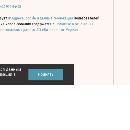
 495 956-34-58
ьзует
IP адреса, cookie и данные геолокации
Пользователей
овия использования содержатся в
Политике в отношении
персональных данных АО «Бизнес Ньюс Медиа»
ься данным
Принять
изации в