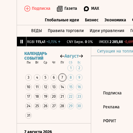
Подписка
Газета
MAX
Глобальные идеи
Бизнес
Экономика
ВЕДЫ
Правила торговли
Идеи управления
Г
Глобальные идеи
Бизнес
Экономик
,56
-1,27%
↓
RGBI
115,41
+0,15%
↑
CNY Бирж.
0
0%
IMOEX
2 285,88
-0,69%
Ситуация на топл
КАЛЕНДАРЬ
Август
СОБЫТИЙ
Пн
Вт
Ср
Чт
Пт
Сб
Вс
1
2
3
4
5
6
7
8
9
10
11
12
13
14
15
16
Подписка
17
18
19
20
21
22
23
24
25
26
27
28
29
30
Реклама
31
РФРИТ
7 августа 2026