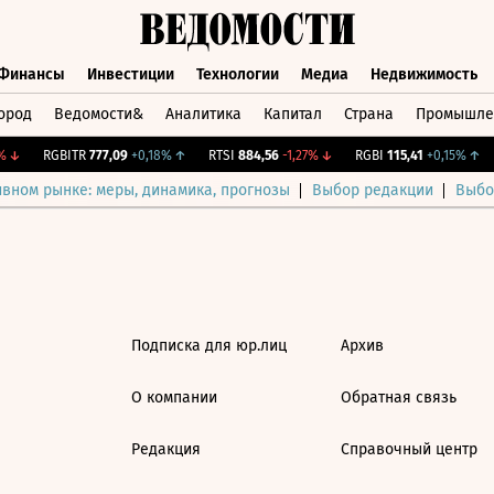
Финансы
Инвестиции
Технологии
Медиа
Недвижимость
ород
Ведомости&
Аналитика
Капитал
Страна
Промышле
а
Финансы
Инвестиции
Технологии
Медиа
Недвижимос
↓
RGBITR
777,09
+0,18%
↑
RTSI
884,56
-1,27%
↓
RGBI
115,41
+0,15%
↑
ивном рынке: меры, динамика, прогнозы
Выбор редакции
Выбо
Подписка для юр.лиц
Архив
О компании
Обратная связь
Редакция
Справочный центр