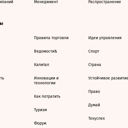
мпаний
Менеджмент
Распространение
ты
Правила торговли
Идеи управления
Ведомости&
Спорт
Капитал
Страна
ть
Инновации и
Устойчивое развити
технологии
Право
Как потратить
Думай
Туризм
Техуспех
Форум