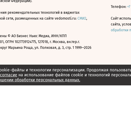
ийской Федерации).
Телефон:
+7
ния рекомендательных технологий в виджетах
й сети, размещенных на сайте vedomosti.ru:
СМИ2
,
Сайт испол
сайта, усл
обработки 
ены © АО Бизнес Ньюс Медиа, ИНН/КПП
01, ОГРН 1027739124775, 127018, г. Москва, вн.тер.г.
уг Марьина Роща, ул. Полковая, д. 3, стр. 1 1999—2026
ookie-файлы и технологии персонализации. Продолжая пользоват
согласие
на использование файлов cookie и технологий персонал
ошении обработки персональных данных.