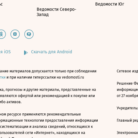
ьс
Ведомости Юг
Ведомости Северо-
Запад
я iOS
Скачать для Android
ание материалов допускается только при соблюдении
Сетевое изд
атки
и при наличии гиперссылки на vedomosti.ru
Решение Фе
ка, прогнозы и другие материалы, представленные на
информацио
 являются офертой или рекомендацией к покупке или
от 27 ноября
ибо активов.
Учредитель
ном ресурсе применяются рекомендательные
ормационные технологии предоставления информации
Главный ре
 систематизации и анализа сведений, относящихся к
ользователей сети «Интернет», находящихся на
Электронна