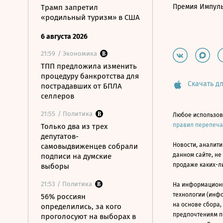
Премия Импул
Трамп запретил
«родильный туризм» в США
6 августа 2026
21:59
/ Экономика
ТПП предложила изменить
процедуру банкротства для
Скачать дл
пострадавших от БПЛА
селлеров
21:55
/ Политика
Любое использов
правил перепеч
Только два из трех
депутатов-
Новости, аналити
самовыдвиженцев собрали
данном сайте, не
подписи на думские
продаже каких-л
выборы
21:53
/ Политика
На информацион
технологии (инф
56% россиян
на основе сбора,
определились, за кого
предпочтениям п
проголосуют на выборах в