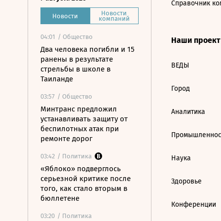
Справочник ко
Новости
Новости
компаний
04:01
/ Общество
Наши проек
Два человека погибли и 15
ранены в результате
ВЕДЫ
стрельбы в школе в
Таиланде
Город
03:57
/ Общество
Минтранс предложил
Аналитика
устанавливать защиту от
беспилотных атак при
Промышленнос
ремонте дорог
03:42
/ Политика
Наука
«Яблоко» подверглось
серьезной критике после
Здоровье
того, как стало вторым в
бюллетене
Конференции
03:20
/ Политика