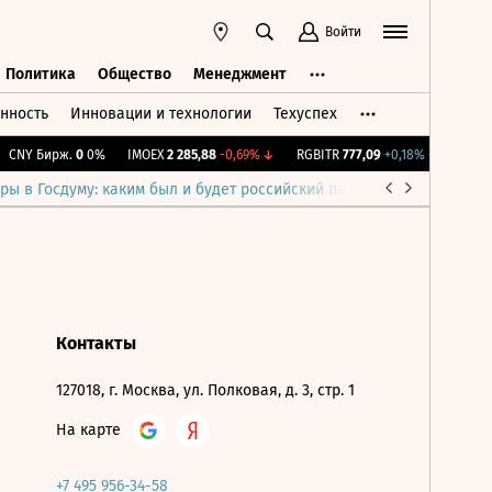
Войти
Политика
Общество
Менеджмент
нность
Инновации и технологии
Техуспех
ть
Политика
Общество
Менеджмент
CNY Бирж.
0
0%
IMOEX
2 285,88
-0,69%
↓
RGBITR
777,09
+0,18%
↑
RTSI
8
ры в Госдуму: каким был и будет российский парламент
Война н
Контакты
127018, г. Москва, ул. Полковая, д. 3, стр. 1
На карте
+7 495 956-34-58