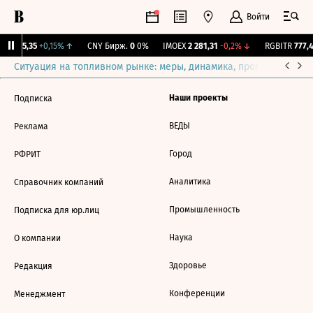
Войти
BI
115,35
+0,15%
↑
CNY Бирж.
0
0%
IMOEX
2 281,31
-0,2%
↓
RGBITR
777,4
Ситуация на топливном рынке: меры, динамика, прогнозы
Выб
Наши проекты
Подписка
ВЕДЫ
Реклама
Город
РФРИТ
Аналитика
Справочник компаний
Промышленность
Подписка для юр.лиц
Наука
О компании
Здоровье
Редакция
Конференции
Менеджмент