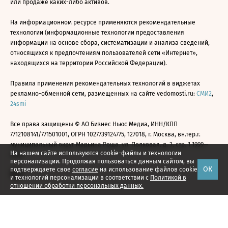
или продаже каких-либо активов.
На информационном ресурсе применяются рекомендательные
технологии (информационные технологии предоставления
информации на основе сбора, систематизации и анализа сведений,
относящихся к предпочтениям пользователей сети «Интернет»,
находящихся на территории Российской Федерации).
Правила применения рекомендательных технологий в виджетах
рекламно-обменной сети, размещенных на сайте vedomosti.ru:
СМИ2
,
24smi
Все права защищены © АО Бизнес Ньюс Медиа, ИНН/КПП
7712108141/771501001, ОГРН 1027739124775, 127018, г. Москва, вн.тер.г.
муниципальный округ Марьина Роща, ул. Полковая, д. 3, стр. 1 1999—
На нашем сайте используются cookie-файлы и технологии
2026
персонализации. Продолжая пользоваться данным сайтом, вы
ОК
подтверждаете свое
согласие
на использование файлов cookie
и технологий персонализации в соответствии с
Политикой в
отношении обработки персональных данных.