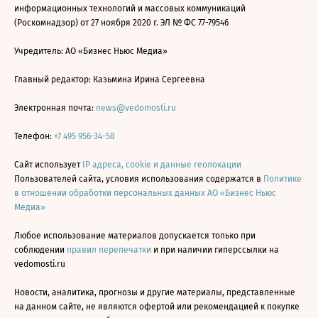
информационных технологий и массовых коммуникаций
(Роскомнадзор) от 27 ноября 2020 г. ЭЛ № ФС 77-79546
Учредитель: АО «Бизнес Ньюс Медиа»
Главный редактор: Казьмина Ирина Сергеевна
Электронная почта:
news@vedomosti.ru
Телефон:
+7 495 956-34-58
Сайт использует
IP адреса, cookie и данные геолокации
Пользователей сайта, условия использования содержатся в
Политике
в отношении обработки персональных данных АО «Бизнес Ньюс
Медиа»
Любое использование материалов допускается только при
соблюдении
правил перепечатки
и при наличии гиперссылки на
vedomosti.ru
Новости, аналитика, прогнозы и другие материалы, представленные
на данном сайте, не являются офертой или рекомендацией к покупке