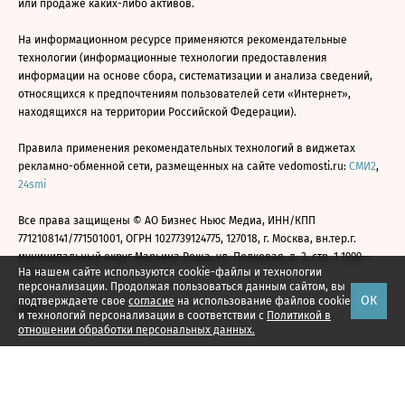
или продаже каких-либо активов.
На информационном ресурсе применяются рекомендательные
технологии (информационные технологии предоставления
информации на основе сбора, систематизации и анализа сведений,
относящихся к предпочтениям пользователей сети «Интернет»,
находящихся на территории Российской Федерации).
Правила применения рекомендательных технологий в виджетах
рекламно-обменной сети, размещенных на сайте vedomosti.ru:
СМИ2
,
24smi
Все права защищены © АО Бизнес Ньюс Медиа, ИНН/КПП
7712108141/771501001, ОГРН 1027739124775, 127018, г. Москва, вн.тер.г.
муниципальный округ Марьина Роща, ул. Полковая, д. 3, стр. 1 1999—
На нашем сайте используются cookie-файлы и технологии
2026
персонализации. Продолжая пользоваться данным сайтом, вы
ОК
подтверждаете свое
согласие
на использование файлов cookie
и технологий персонализации в соответствии с
Политикой в
отношении обработки персональных данных.