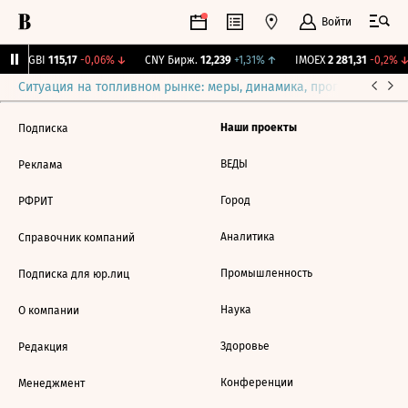
Войти
RGBI
115,17
-0,06%
↓
CNY Бирж.
12,239
+1,31%
↑
IMOEX
2 281,31
-0,2%
↓
Ситуация на топливном рынке: меры, динамика, прогнозы
Выб
Наши проекты
Подписка
ВЕДЫ
Реклама
Город
РФРИТ
Аналитика
Справочник компаний
Промышленность
Подписка для юр.лиц
Наука
О компании
Здоровье
Редакция
Конференции
Менеджмент