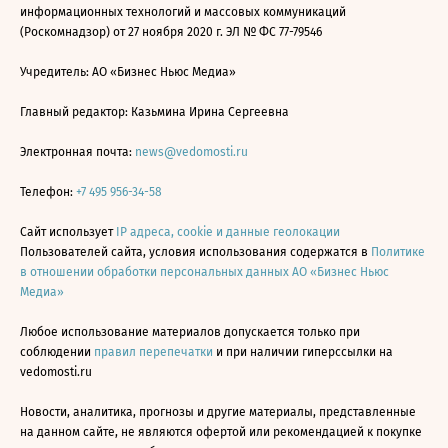
информационных технологий и массовых коммуникаций
(Роскомнадзор) от 27 ноября 2020 г. ЭЛ № ФС 77-79546
Учредитель: АО «Бизнес Ньюс Медиа»
Главный редактор: Казьмина Ирина Сергеевна
Электронная почта:
news@vedomosti.ru
Телефон:
+7 495 956-34-58
Сайт использует
IP адреса, cookie и данные геолокации
Пользователей сайта, условия использования содержатся в
Политике
в отношении обработки персональных данных АО «Бизнес Ньюс
Медиа»
Любое использование материалов допускается только при
соблюдении
правил перепечатки
и при наличии гиперссылки на
vedomosti.ru
Новости, аналитика, прогнозы и другие материалы, представленные
на данном сайте, не являются офертой или рекомендацией к покупке