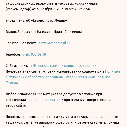
информационных технологий и массовых коммуникаций
(Роскомнадзор) от 27 ноября 2020 г. ЭЛ № ФС 77-79546
Учредитель: АО «Бизнес Ньюс Медиа»
Главный редактор: Казьмина Ирина Сергеевна
Электронная почта:
news@vedomosti.ru
Телефон:
+7 495 956-34-58
Сайт использует
IP адреса, cookie и данные геолокации
Пользователей сайта, условия использования содержатся в
Политике
в отношении обработки персональных данных АО «Бизнес Ньюс
Медиа»
Любое использование материалов допускается только при
соблюдении
правил перепечатки
и при наличии гиперссылки на
vedomosti.ru
Новости, аналитика, прогнозы и другие материалы, представленные
на данном сайте, не являются офертой или рекомендацией к покупке