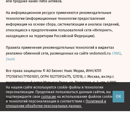
или продаже каких-либо активов.
На информационном ресурсе применяются рекомендательные
технологии (информационные технологии предоставления
информации на основе сбора, систематизации и анализа сведений,
относящихся к предпочтениям пользователей сети «Интернет»,
находящихся на территории Российской Федерации).
Правила применения рекомендательных технологий в виджетах
рекламно-обменной сети, размещенных на сайте vedomosti.ru:
СМИ2
,
24smi
Все права защищены © АО Бизнес Ньюс Медиа, ИНН/КПП
7712108141/771501001, ОГРН 1027739124775, 127018, г. Москва, вн.тер.г.
муниципальный округ Марьина Роща, ул. Полковая, д. 3, стр. 1 1999—
На нашем сайте используются cookie-файлы и технологии
2026
персонализации. Продолжая пользоваться данным сайтом, вы
ОК
подтверждаете свое
согласие
на использование файлов cookie
и технологий персонализации в соответствии с
Политикой в
отношении обработки персональных данных.