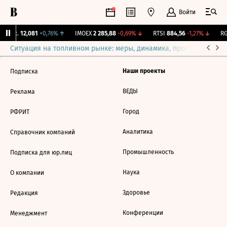
Войти
Бирж.
12,081
+0,76%
↑
IMOEX
2 285,88
-0,69%
↓
RTSI
884,56
-1,27%
↓
RG
Ситуация на топливном рынке: меры, динамика, прогнозы
Выб
Наши проекты
Подписка
ВЕДЫ
Реклама
Город
РФРИТ
Аналитика
Справочник компаний
Промышленность
Подписка для юр.лиц
Наука
О компании
Здоровье
Редакция
Конференции
Менеджмент