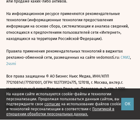
или продаже каких-либо активов.
На информационном ресурсе применяются рекомендательные
технологии (информационные технологии предоставления
информации на основе сбора, систематизации и анализа сведений,
относящихся к предпочтениям пользователей сети «Интернет»,
находящихся на территории Российской Федерации).
Правила применения рекомендательных технологий в виджетах
рекламно-обменной сети, размещенных на сайте vedomosti.ru:
СМИ2
,
24smi
Все права защищены © АО Бизнес Ньюс Медиа, ИНН/КПП
7712108141/771501001, ОГРН 1027739124775, 127018, г. Москва, вн.тер.г.
муниципальный округ Марьина Роща, ул. Полковая, д. 3, стр. 1 1999—
На нашем сайте используются cookie-файлы и технологии
2026
персонализации. Продолжая пользоваться данным сайтом, вы
ОК
подтверждаете свое
согласие
на использование файлов cookie
и технологий персонализации в соответствии с
Политикой в
отношении обработки персональных данных.