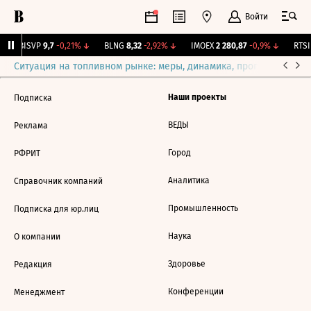
Войти
↑
BISVP
9,7
-0,21%
↓
BLNG
8,32
-2,92%
↓
IMOEX
2 280,87
-0,9%
↓
RTSI
Ситуация на топливном рынке: меры, динамика, прогнозы
Выб
Наши проекты
Подписка
ВЕДЫ
Реклама
Город
РФРИТ
Аналитика
Справочник компаний
Промышленность
Подписка для юр.лиц
Наука
О компании
Здоровье
Редакция
Конференции
Менеджмент