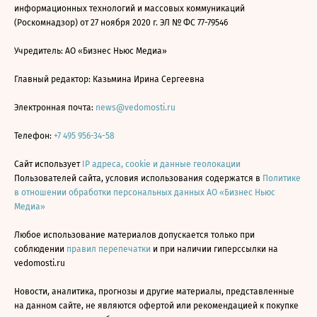
информационных технологий и массовых коммуникаций
(Роскомнадзор) от 27 ноября 2020 г. ЭЛ № ФС 77-79546
Учредитель: АО «Бизнес Ньюс Медиа»
Главный редактор: Казьмина Ирина Сергеевна
Электронная почта:
news@vedomosti.ru
Телефон:
+7 495 956-34-58
Сайт использует
IP адреса, cookie и данные геолокации
Пользователей сайта, условия использования содержатся в
Политике
в отношении обработки персональных данных АО «Бизнес Ньюс
Медиа»
Любое использование материалов допускается только при
соблюдении
правил перепечатки
и при наличии гиперссылки на
vedomosti.ru
Новости, аналитика, прогнозы и другие материалы, представленные
на данном сайте, не являются офертой или рекомендацией к покупке