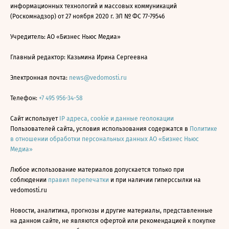
информационных технологий и массовых коммуникаций
(Роскомнадзор) от 27 ноября 2020 г. ЭЛ № ФС 77-79546
Учредитель: АО «Бизнес Ньюс Медиа»
Главный редактор: Казьмина Ирина Сергеевна
Электронная почта:
news@vedomosti.ru
Телефон:
+7 495 956-34-58
Сайт использует
IP адреса, cookie и данные геолокации
Пользователей сайта, условия использования содержатся в
Политике
в отношении обработки персональных данных АО «Бизнес Ньюс
Медиа»
Любое использование материалов допускается только при
соблюдении
правил перепечатки
и при наличии гиперссылки на
vedomosti.ru
Новости, аналитика, прогнозы и другие материалы, представленные
на данном сайте, не являются офертой или рекомендацией к покупке