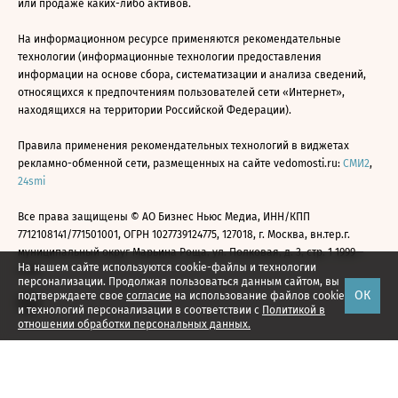
или продаже каких-либо активов.
На информационном ресурсе применяются рекомендательные
технологии (информационные технологии предоставления
информации на основе сбора, систематизации и анализа сведений,
относящихся к предпочтениям пользователей сети «Интернет»,
находящихся на территории Российской Федерации).
Правила применения рекомендательных технологий в виджетах
рекламно-обменной сети, размещенных на сайте vedomosti.ru:
СМИ2
,
24smi
Все права защищены © АО Бизнес Ньюс Медиа, ИНН/КПП
7712108141/771501001, ОГРН 1027739124775, 127018, г. Москва, вн.тер.г.
муниципальный округ Марьина Роща, ул. Полковая, д. 3, стр. 1 1999—
На нашем сайте используются cookie-файлы и технологии
2026
персонализации. Продолжая пользоваться данным сайтом, вы
ОК
подтверждаете свое
согласие
на использование файлов cookie
и технологий персонализации в соответствии с
Политикой в
отношении обработки персональных данных.