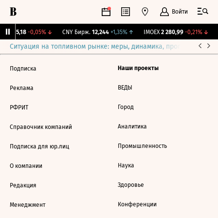
Войти
BI
115,18
-0,05%
↓
CNY Бирж.
12,244
+1,35%
↑
IMOEX
2 280,99
-0,21%
↓
Ситуация на топливном рынке: меры, динамика, прогнозы
Выб
Наши проекты
Подписка
ВЕДЫ
Реклама
Город
РФРИТ
Аналитика
Справочник компаний
Промышленность
Подписка для юр.лиц
Наука
О компании
Здоровье
Редакция
Конференции
Менеджмент