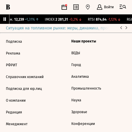
Войти
Y Бирж.
12,239
+1,31%
↑
IMOEX
2 281,31
-0,2%
↓
RTSI
874,64
-1,12%
↓
RGB
Ситуация на топливном рынке: меры, динамика, прогнозы
Выб
Наши проекты
Подписка
ВЕДЫ
Реклама
Город
РФРИТ
Аналитика
Справочник компаний
Промышленность
Подписка для юр.лиц
Наука
О компании
Здоровье
Редакция
Конференции
Менеджмент