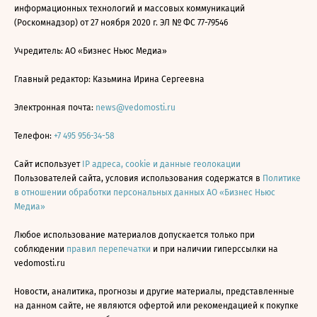
информационных технологий и массовых коммуникаций
(Роскомнадзор) от 27 ноября 2020 г. ЭЛ № ФС 77-79546
Учредитель: АО «Бизнес Ньюс Медиа»
Главный редактор: Казьмина Ирина Сергеевна
Электронная почта:
news@vedomosti.ru
Телефон:
+7 495 956-34-58
Сайт использует
IP адреса, cookie и данные геолокации
Пользователей сайта, условия использования содержатся в
Политике
в отношении обработки персональных данных АО «Бизнес Ньюс
Медиа»
Любое использование материалов допускается только при
соблюдении
правил перепечатки
и при наличии гиперссылки на
vedomosti.ru
Новости, аналитика, прогнозы и другие материалы, представленные
на данном сайте, не являются офертой или рекомендацией к покупке