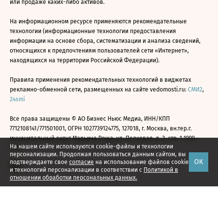
или продаже каких-либо активов.
На информационном ресурсе применяются рекомендательные
технологии (информационные технологии предоставления
информации на основе сбора, систематизации и анализа сведений,
относящихся к предпочтениям пользователей сети «Интернет»,
находящихся на территории Российской Федерации).
Правила применения рекомендательных технологий в виджетах
рекламно-обменной сети, размещенных на сайте vedomosti.ru:
СМИ2
,
24smi
Все права защищены © АО Бизнес Ньюс Медиа, ИНН/КПП
7712108141/771501001, ОГРН 1027739124775, 127018, г. Москва, вн.тер.г.
муниципальный округ Марьина Роща, ул. Полковая, д. 3, стр. 1 1999—
На нашем сайте используются cookie-файлы и технологии
2026
персонализации. Продолжая пользоваться данным сайтом, вы
ОК
подтверждаете свое
согласие
на использование файлов cookie
и технологий персонализации в соответствии с
Политикой в
отношении обработки персональных данных.