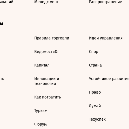
мпаний
Менеджмент
Распространение
ты
Правила торговли
Идеи управления
Ведомости&
Спорт
Капитал
Страна
ть
Инновации и
Устойчивое развити
технологии
Право
Как потратить
Думай
Туризм
Техуспех
Форум