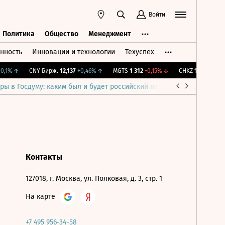
Войти
Политика
Общество
Менеджмент
нность
Инновации и технологии
Техуспех
ть
Политика
Общество
Менеджмент
,1%
↑
CNY Бирж.
12,137
+0,46%
↑
MGTS
1 312
-0,15%
↓
CHKZ
16 050
-0,9
ры в Госдуму: каким был и будет российский парламент
Война н
Контакты
127018, г. Москва, ул. Полковая, д. 3, стр. 1
На карте
+7 495 956-34-58