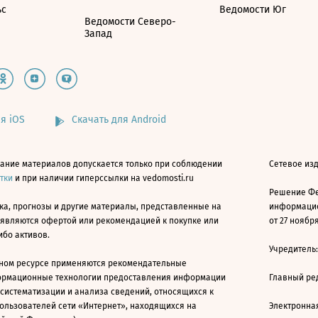
ьс
Ведомости Юг
Ведомости Северо-
Запад
я iOS
Скачать для Android
ание материалов допускается только при соблюдении
Сетевое изд
атки
и при наличии гиперссылки на vedomosti.ru
Решение Фе
ка, прогнозы и другие материалы, представленные на
информацио
 являются офертой или рекомендацией к покупке или
от 27 ноября
ибо активов.
Учредитель
ном ресурсе применяются рекомендательные
ормационные технологии предоставления информации
Главный ре
 систематизации и анализа сведений, относящихся к
ользователей сети «Интернет», находящихся на
Электронна