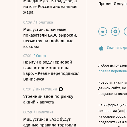
Магадане до –6 градусов, а
Премия Импул
на юге России аномальная
жара
07:09
/ Политика
Мишустин: ключевые
показатели ЕАЭС выросли,
несмотря на глобальные
вызовы
Скачать дл
07:01
/
Спорт
Прыгун в воду Терновой
Любое использов
взял второе золото на
правил перепеч
Евро, «Реал» переподписал
Винисиуса
Новости, аналити
данном сайте, не
07:01
/ Инвестиции
продаже каких-л
Утренний звон по рынку
акций 7 августа
На информацион
технологии (инф
06:59
/ Политика
на основе сбора,
Мишустин: в ЕАЭС будут
предпочтениям п
единые правила торговли