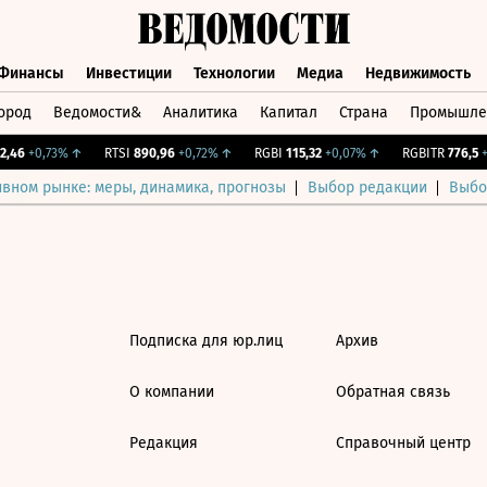
Финансы
Инвестиции
Технологии
Медиа
Недвижимость
ород
Ведомости&
Аналитика
Капитал
Страна
Промышле
а
Финансы
Инвестиции
Технологии
Медиа
Недвижимос
,46
+0,73%
↑
RTSI
890,96
+0,72%
↑
RGBI
115,32
+0,07%
↑
RGBITR
776,5
+0
ивном рынке: меры, динамика, прогнозы
Выбор редакции
Выбо
Подписка для юр.лиц
Архив
О компании
Обратная связь
Редакция
Справочный центр