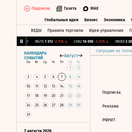
Подписка
Газета
MAX
Глобальные идеи
Бизнес
Экономика
ВЕДЫ
Правила торговли
Идеи управления
Г
Глобальные идеи
Бизнес
Экономик
.
12,137
+0,46%
↑
MGTS
1 312
-0,15%
↓
CHKZ
16 050
-0,93%
↓
IMOEX
2 302
Ситуация на топл
КАЛЕНДАРЬ
Август
СОБЫТИЙ
Пн
Вт
Ср
Чт
Пт
Сб
Вс
1
2
3
4
5
6
7
8
9
10
11
12
13
14
15
16
Подписка
17
18
19
20
21
22
23
24
25
26
27
28
29
30
Реклама
31
РФРИТ
7 августа 2026