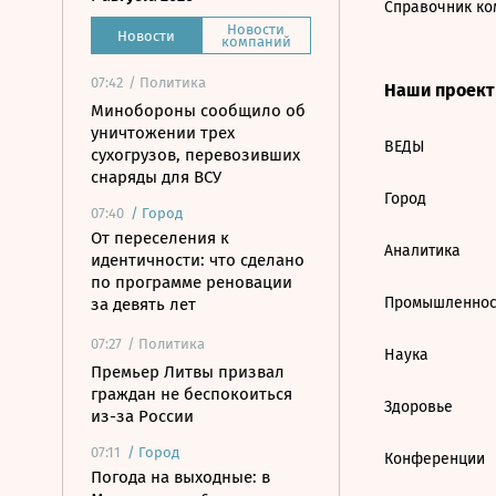
Справочник ко
Новости
Новости
компаний
07:42
/ Политика
Наши проек
Минобороны сообщило об
уничтожении трех
ВЕДЫ
сухогрузов, перевозивших
снаряды для ВСУ
Город
07:40
/
Город
От переселения к
Аналитика
идентичности: что сделано
по программе реновации
Промышленнос
за девять лет
07:27
/ Политика
Наука
Премьер Литвы призвал
граждан не беспокоиться
Здоровье
из-за России
07:11
/
Город
Конференции
Погода на выходные: в