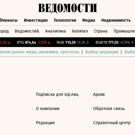
Финансы
Инвестиции
Технологии
Медиа
Недвижимость
ород
Ведомости&
Аналитика
Капитал
Страна
Промышле
а
Финансы
Инвестиции
Технологии
Медиа
Недвижимос
,2%
↓
RTSI
874,64
-1,12%
↓
RGBI
115,29
+0,1%
↑
RGBITR
777,03
+0,19%
↑
ивном рынке: меры, динамика, прогнозы
Выбор редакции
Выбо
Подписка для юр.лиц
Архив
О компании
Обратная связь
Редакция
Справочный центр