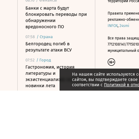
08:16
/ Финансы
территории Росс
Банки с марта будут
Правила примене
блокировать переводы при
рекламно-обменно
обнаружении
INFOX
,
24smi
вредоносного ПО
07:58
/
Страна
Все права защищ
Белгородец погиб в
7712108141/7715010
результате атаки ВСУ
муниципальный окр
07:52
/
Город
Гастрономия, история
литературы и
На нашем сайте используются c
экзистенциализм: книжные
сайтом, вы подтверждаете свое
соответствии с
Политикой в отн
новинки лета
07:42
/ Политика
Какие законы вступили в
силу в августе
07:12
/ Общество
Осенние каникулы у
школьников будут длиться