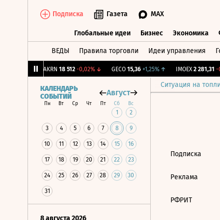
Подписка
Газета
MAX
Глобальные идеи
Бизнес
Экономика
ВЕДЫ
Правила торговли
Идеи управления
Г
Глобальные идеи
Бизнес
Экономик
39
+1,31%
↑
AKRN
18 512
-0,02%
↓
GECO
15,36
+1,25%
↑
IMOEX
2 281,31
-0
Ситуация на топл
КАЛЕНДАРЬ
Август
СОБЫТИЙ
Пн
Вт
Ср
Чт
Пт
Сб
Вс
1
2
3
4
5
6
7
8
9
10
11
12
13
14
15
16
Подписка
17
18
19
20
21
22
23
24
25
26
27
28
29
30
Реклама
31
РФРИТ
8 августа 2026