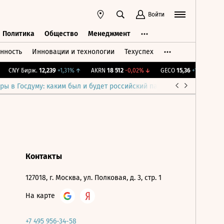
Войти
Политика
Общество
Менеджмент
нность
Инновации и технологии
Техуспех
ть
Политика
Общество
Менеджмент
CNY Бирж.
12,239
+1,31%
↑
AKRN
18 512
-0,02%
↓
GECO
15,36
+1,25%
↑
ры в Госдуму: каким был и будет российский парламент
Война н
Контакты
127018, г. Москва, ул. Полковая, д. 3, стр. 1
На карте
+7 495 956-34-58