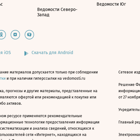
ьс
Ведомости Юг
Ведомости Северо-
Запад
я iOS
Скачать для Android
ание материалов допускается только при соблюдении
Сетевое изд
атки
и при наличии гиперссылки на vedomosti.ru
Решение Фе
ка, прогнозы и другие материалы, представленные на
информацио
 являются офертой или рекомендацией к покупке или
от 27 ноября
ибо активов.
Учредитель
ном ресурсе применяются рекомендательные
ормационные технологии предоставления информации
Главный ре
 систематизации и анализа сведений, относящихся к
ользователей сети «Интернет», находящихся на
Электронна