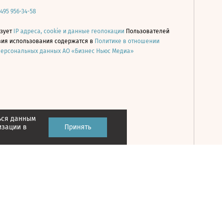
 495 956-34-58
ьзует
IP адреса, cookie и данные геолокации
Пользователей
овия использования содержатся в
Политике в отношении
персональных данных АО «Бизнес Ньюс Медиа»
ься данным
Принять
изации в