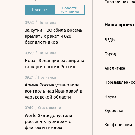
Справочник ко
Новости
Новости
компаний
09:43
/ Политика
Наши проек
За сутки ПВО сбила восемь
крылатых ракет и 828
ВЕДЫ
беспилотников
09:29
/ Политика
Город
Новая Зеландия расширила
санкции против России
Аналитика
09:21
/ Политика
Промышленнос
Армия Россия установила
контроль над Ивановкой в
Наука
Харьковской области
09:19
/ Стиль жизни
Здоровье
World Skate допустила
россиян к турнирам с
Конференции
флагом и гимном