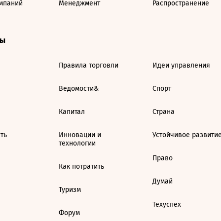
мпаний
Менеджмент
Распространение
ты
Правила торговли
Идеи управления
Ведомости&
Спорт
Капитал
Страна
ть
Инновации и
Устойчивое развити
технологии
Право
Как потратить
Думай
Туризм
Техуспех
Форум