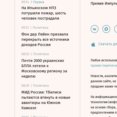
09:14
/
Страна
Премия Импул
На Ильинском НПЗ
потушили пожар, шесть
человек пострадали
09:12
/ Политика
Фон дер Ляйен призвала
перекрыть все источники
Скачать дл
доходов России
08:52
/ Политика
Почти 2000 украинских
Любое использов
БПЛА летели к
правил перепеч
Московскому региону за
неделю
Новости, аналити
данном сайте, не
08:39
/ Политика
продаже каких-л
МИД России: Тбилиси
пытаются втянуть в новые
На информацион
авантюры на Южном
технологии (инф
Кавказе
на основе сбора,
предпочтениям п