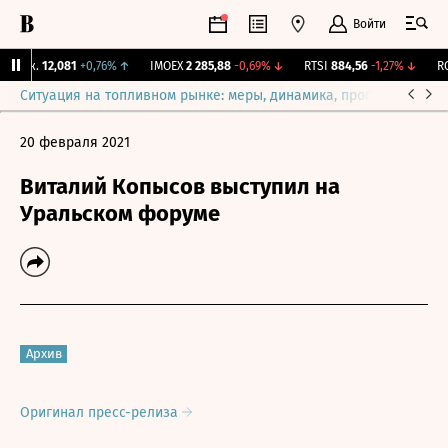
Войти
Бирж.
12,081
+0,76%
↑
IMOEX
2 285,88
-0,69%
↓
RTSI
884,56
-1,27%
↓
RGB
Ситуация на топливном рынке: меры, динамика, прогнозы
Выб
20 февраля 2021
Виталий Копысов выступил на
Уральском форуме
Архив
Оригинал пресс-релиза