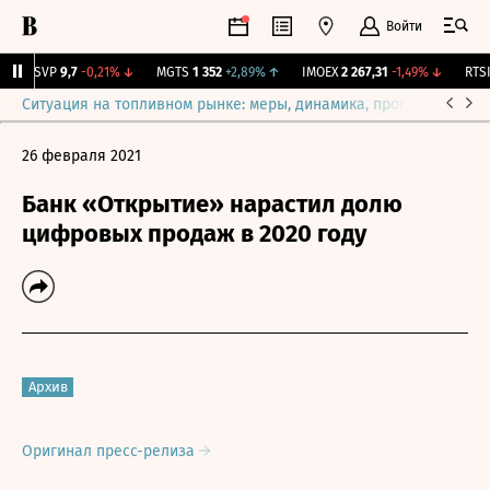
Войти
BISVP
9,7
-0,21%
↓
MGTS
1 352
+2,89%
↑
IMOEX
2 267,31
-1,49%
↓
RTSI
8
Ситуация на топливном рынке: меры, динамика, прогнозы
Выб
26 февраля 2021
Банк «Открытие» нарастил долю
цифровых продаж в 2020 году
Архив
Оригинал пресс-релиза