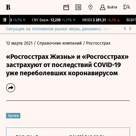
Войти
115,3
+0,1%
↑
CNY Бирж.
12,239
+1,31%
↑
IMOEX
2 281,31
-0,2%
↓
RGBITR
Ситуация на топливном рынке: меры, динамика, прогнозы
Выб
12 марта 2021
/ Справочник компаний
/ Росгосстрах
«Росгосстрах Жизнь» и «Росгосстрах»
застрахуют от последствий COVID-19
уже переболевших коронавирусом
Архив